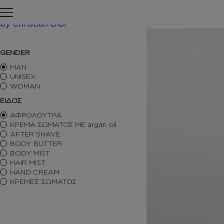
Skip to content
Αρχική σελίδα
ΠΕΡΙΠΟΙΗΣΗ
by Christian Dior
/ Inspir
GENDER
ΑΡΩΜΑΤΑ ΤΥΠΟΥ
ΑΦΡΟΛΟΥΤΡΑ
MAN
ΚΡΕΜΕΣ ΣΩΜΑΤΟΣ
UNISEX
BODY BUTTER
WOMAN
BODY MIST
ΕΙΔΟΣ
HAIR MIST
ΑΦΡΟΛΟΥΤΡΑ
AFTER SHAVE
ΚΡΕΜΑ ΣΩΜΑΤΟΣ ΜΕ argan oil
BODY SORBET – AFTER SUN
AFTER SHAVE
HAIR OILS
BODY BUTTER
SHIMMERING BODY OIL
BODY MIST
SKINCARE
HAIR MIST
ΑΝΤΙΣΗΠΤΙΚΑ
HAND CREAM
ΑΡΩΜΑΤΙΚΑ ΚΕΡΙΑ – DIFFUSERS
ΚΡΕΜΕΣ ΣΩΜΑΤΟΣ
SETS
SEASONAL
ORTIGIA SICILIA