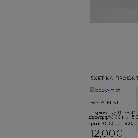
DEPOT
AUSTRALIAN GOLD
HOROMIA
SPECIAL OFFERS
ΣΧΕΤΙΚΑ ΠΡΟΪΟΝ
BODY MIST
Inspired by BLACK
Δευτέρα
10:00 π.μ.–5:0
ORCHID
Τρίτη
10:00 π.μ.–8:30 μ.
12,00
€