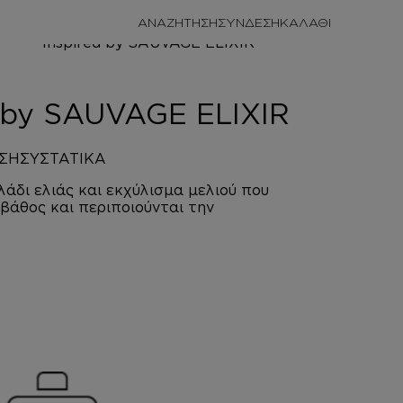
/
ΠΡΟΣΩΠΙΚΗ
ΑΝΑΖΗΤΗΣΗ
ΣΥΝΔΕΣΗ
/
ΑΦΡΟΛΟΥΤΡΑ
E ELIXIR
d by SAUVAGE ELIXIR
ΣΗ
ΣΥΣΤΑΤΙΚΑ
άδι ελιάς και εκχύλισμα μελιού που
βάθος και περιποιούνται την