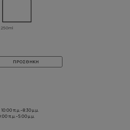
UVAGE ELIXIR ποσότητα
ΠΡΟΣΘΗΚΗ
ή
10:00 π.μ.–8:30 μ.μ.
0:00 π.μ.–5:00 μ.μ.