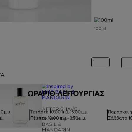
Inspired by SA
ΤΑ
ΩΡΑΡΙΟ ΛΕΙΤΟΥΡΓΙΑΣ
AFTER SHAVE
0 μ.μ.
Τετάρτη
10:00 π.μ.–5:00 μ.μ.
Παρασκευ
μ.
Πέμπτη
10:00 π.μ.–8:30 μ.μ.
Σάββατο
1
Inspired by LIME
BASIL &
MANDARIN