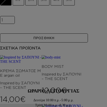
DEPOT
AUSTRALIAN GOLD
HOROMIA
Inspired by ΣΑΠΟΥΝΙ ποσότητα
SPECIAL OFFERS
ΣΥΝΔΕΣΗ
ΚΑΛΑΘΙ
ΠΡΟΣΘΗΚΗ
ΣΧΕΤΙΚΑ ΠΡΟΪΟΝΤΑ
BODY MIST
ΚΡΕΜΑ ΣΩΜΑΤΟΣ Μ
Inspired by ΣΑΠΟΥΝΙ
Ε argan oil
– THE SCENT
Inspired by ΣΑΠΟΥΝΙ
– THE SCENT
12,00
€
ΩΡΑΡΙΟ ΛΕΙΤΟΥΡΓΙΑΣ
14,00
€
Δευτέρα
10:00 π.μ.–5:00 μ.μ.
Τρίτη
10:00 π.μ.–8:30 μ.μ.