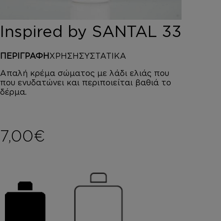
DEPOT
AUSTRALIAN GOLD
Inspired by SANTAL 33
HOROMIA
SPECIAL OFFERS
ΠΕΡΙΓΡΑΦΗ
ΧΡΗΣΗ
ΣΥΣΤΑΤΙΚΑ
ΣΥΝΔΕΣΗ
ΚΑΛΑΘΙ
Απαλή κρέμα σώματος με λάδι ελιάς που
που ενυδατώνει και περιποιείται βαθιά το
δέρμα.
7,00
€