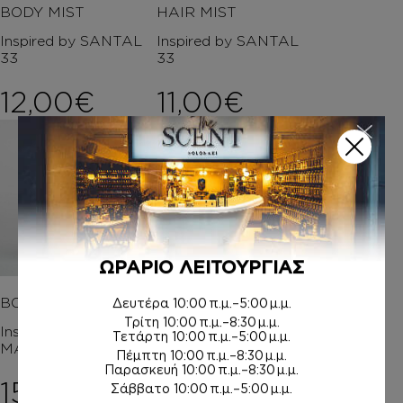
BODY MIST
HAIR MIST
Inspired by SANTAL
Inspired by SANTAL
33
33
12,00
€
11,00
€
ΩΡΑΡΙΟ ΛΕΙΤΟΥΡΓΙΑΣ
BODY BUTTER
ΑΡΩΜΑΤΑ
Δευτέρα
10:00 π.μ.–5:00 μ.μ.
Τρίτη
10:00 π.μ.–8:30 μ.μ.
Inspired by THE
Inspired by THE
Τετάρτη
10:00 π.μ.–5:00 μ.μ.
MATCHA 26
MATCHA 26
Πέμπτη
10:00 π.μ.–8:30 μ.μ.
Παρασκευή
10:00 π.μ.–8:30 μ.μ.
15,00
€
8,00
€
–
Σάββατο
10:00 π.μ.–5:00 μ.μ.