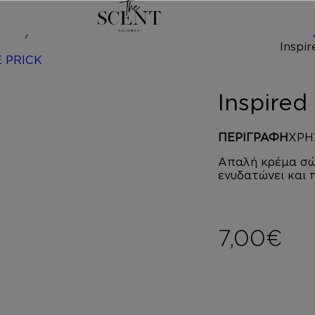
/
d by ROSE P
Inspire
ΠΕΡΙΓΡΑΦΗ
ΧΡΗ
Απαλή κρέμα σώ
ενυδατώνει και 
7,00
€