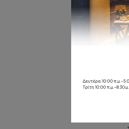
BODY BUTTER
Inspired by ROSE
PRICK
15,00
€
AFTER SHAVE
Inspired by ROSE
Δευτέρα
10:00 π.μ.–5:0
PRICK
Τρίτη
10:00 π.μ.–8:30 μ.
13,00
€