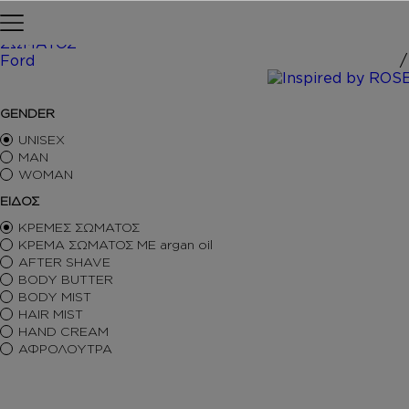
Skip to content
Αρχική σελίδα
ΠΕΡΙΠΟΙΗΣΗ
ΣΩΜΑΤΟΣ
Ford
/ Inspire
ΑΡΩΜΑΤΑ ΤΥΠΟΥ
GENDER
ΑΦΡΟΛΟΥΤΡΑ
ΚΡΕΜΕΣ ΣΩΜΑΤΟΣ
UNISEX
BODY BUTTER
MAN
WOMAN
BODY MIST
HAIR MIST
ΕΙΔΟΣ
AFTER SHAVE
ΚΡΕΜΕΣ ΣΩΜΑΤΟΣ
BODY SORBET – AFTER SUN
ΚΡΕΜΑ ΣΩΜΑΤΟΣ ΜΕ argan oil
HAIR OILS
AFTER SHAVE
SHIMMERING BODY OIL
BODY BUTTER
SKINCARE
BODY MIST
ΑΝΤΙΣΗΠΤΙΚΑ
HAIR MIST
ΑΡΩΜΑΤΙΚΑ ΚΕΡΙΑ – DIFFUSERS
HAND CREAM
SETS
ΑΦΡΟΛΟΥΤΡΑ
SEASONAL
ORTIGIA SICILIA