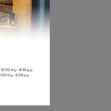
: 8,00€ through 20,00€
ή
10:00 π.μ.–8:30 μ.μ.
0:00 π.μ.–5:00 μ.μ.