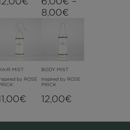
12,00
€
6,00
€
–
Price range:
8,00
€
HAIR MIST
BODY MIST
Inspired by ROSE
Inspired by ROSE
PRICK
PRICK
11,00
€
12,00
€