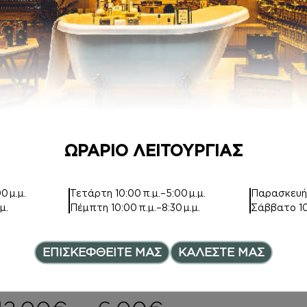
HAND CREAM
ΑΡΩΜΑΤΑ
Inspired by ROSE
Inspired by ROSE
PRICK
PRICK
7,50
€
8,00
€
–
Price range
20,00
€
ΩΡΑΡΙΟ ΛΕΙΤΟΥΡΓΙΑΣ
0 μ.μ.
Τετάρτη
10:00 π.μ.–5:00 μ.μ.
Παρασκευ
μ.
Πέμπτη
10:00 π.μ.–8:30 μ.μ.
Σάββατο
1
BODY MIST
ΑΦΡΟΛΟΥΤΡΑ
ΕΠΙΣΚΕΦΘΕΙΤΕ ΜΑΣ
ΚΑΛΕΣΤΕ ΜΑΣ
Inspired by
Inspired by ROSE
PARADOX
PRICK