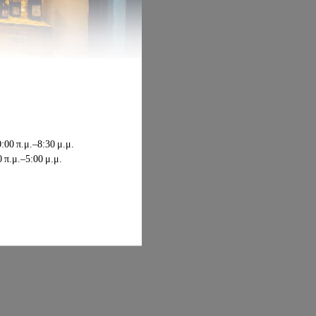
12,00€
:00 π.μ.–8:30 μ.μ.
 π.μ.–5:00 μ.μ.