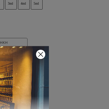
l
3ml
4ml
5ml
 ποσότητα
ΗΚΗ