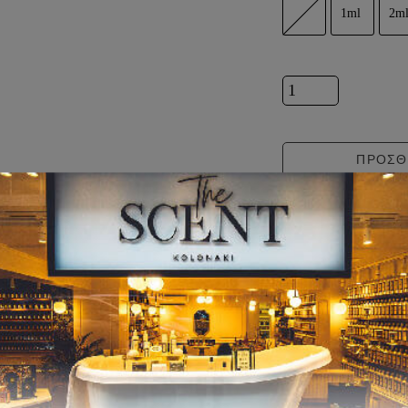
1ml
2m
Inspired by ROCHAS
ΠΡΟΣΘ
Α
AFTER SHAVE
Inspired by ROCHAS
13,00
€
ΚΡΕΜΕΣ ΣΩΜΑΤΟΣ