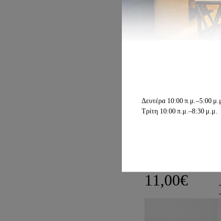
Inspired by ROCHAS
6,00
€
–
Price 
8,00
€
Δευτέρα
10:00 π.μ.–5:00 μ.
Τρίτη
10:00 π.μ.–8:30 μ.μ.
HAIR MIST
Inspired by ROCHAS
11,00
€