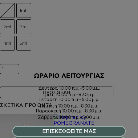
1ml
2ml
3ml
4ml
5ml
Inspired by POMEGRANATE NOIR ποσότητα
ΩΡΑΡΙΟ ΛΕΙΤΟΥΡΓΙΑΣ
Δευτέρα
10:00 π.μ.–5:00 μ.μ.
ΠΡΟΣΘΗΚΗ
Τρίτη
10:00 π.μ.–8:30 μ.μ.
Τετάρτη
10:00 π.μ.–5:00 μ.μ.
ΣΧΕΤΙΚΑ ΠΡΟΪΟΝΤΑ
Πέμπτη
10:00 π.μ.–8:30 μ.μ.
Παρασκευή
10:00 π.μ.–8:30 μ.μ.
Σάββατο
10:00 π.μ.–5:00 μ.μ.
ΕΠΙΣΚΕΦΘΕΙΤΕ ΜΑΣ