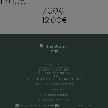
12,00
€
7,00
€
–
Price rang
12,00
€
Η ΕΤΑΙΡΕΙΑ
ΤΡΟΠΟΙ ΑΠΟΣΤΟΛΗΣ
ΤΡΟΠΟΙ ΠΛΗΡΩΜΗΣ
ΠΟΛΙΤΙΚΗ ΑΠΟΡΡΗΤΟΥ
ΟΡΟΙ ΧΡΗΣΗΣ
ΕΠΙΣΚΕΦΘΕΙΤΕ ΜΑΣ ΣΤΟ ΚΑΤΑΣΤΗΜΑ
ΣΚΟΥΦΑ 10 ΑΘΗΝΑ 10673
Τ:
210 3390752
Ε:
info@thescent.gr
ΑΚΟΛΟΥΘΗΣΤΕ ΜΑΣ