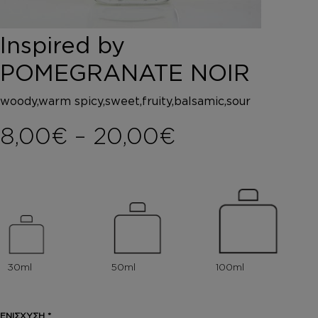
DEPOT
AUSTRALIAN GOLD
Inspired by
HOROMIA
SPECIAL OFFERS
POMEGRANATE NOIR
ΣΥΝΔΕΣΗ
ΚΑΛΑΘΙ
woody,warm spicy,sweet,fruity,balsamic,sour
Price range
8,00
€
–
20,00
€
ΕΝΙΣΧΥΣΗ
*