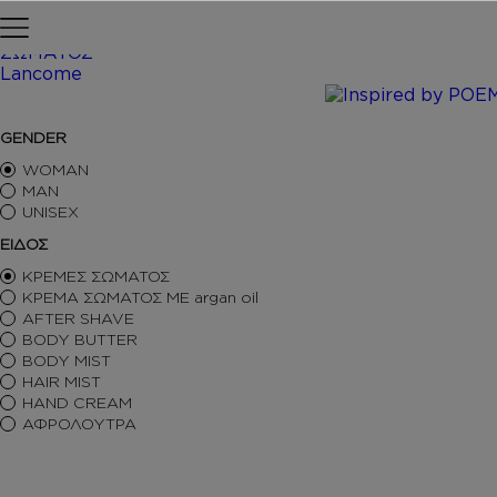
Skip to content
Αρχική σελίδα
ΠΕΡΙΠΟΙΗΣΗ
ΣΩΜΑΤΟΣ
Lancome
/ Inspi
ΑΡΩΜΑΤΑ ΤΥΠΟΥ
GENDER
ΑΦΡΟΛΟΥΤΡΑ
ΚΡΕΜΕΣ ΣΩΜΑΤΟΣ
WOMAN
BODY BUTTER
MAN
UNISEX
BODY MIST
HAIR MIST
ΕΙΔΟΣ
AFTER SHAVE
ΚΡΕΜΕΣ ΣΩΜΑΤΟΣ
BODY SORBET – AFTER SUN
ΚΡΕΜΑ ΣΩΜΑΤΟΣ ΜΕ argan oil
HAIR OILS
AFTER SHAVE
SHIMMERING BODY OIL
BODY BUTTER
SKINCARE
BODY MIST
ΑΝΤΙΣΗΠΤΙΚΑ
HAIR MIST
ΑΡΩΜΑΤΙΚΑ ΚΕΡΙΑ – DIFFUSERS
HAND CREAM
SETS
ΑΦΡΟΛΟΥΤΡΑ
SEASONAL
ORTIGIA SICILIA