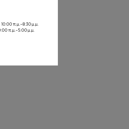
rough 8,00€
ή
10:00 π.μ.–8:30 μ.μ.
0:00 π.μ.–5:00 μ.μ.
: 8,00€ through 20,00€