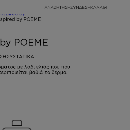
/
ΠΡΟΣΩΠΙΚΗ
ΑΝΑΖΗΤΗΣΗ
ΣΥΝΔΕΣΗ
/
ΚΡΕΜΕΣ
Inspired by
EME
d by POEME
ΣΗ
ΣΥΣΤΑΤΙΚΑ
ματος με λάδι ελιάς που που
περιποιείται βαθιά το δέρμα.