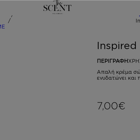
/
red by PO
Inspire
ΠΕΡΙΓΡΑΦΗ
ΧΡΗ
Απαλή κρέμα σώ
ενυδατώνει και 
7,00
€