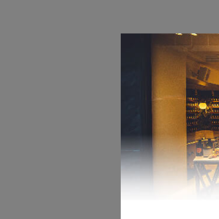
DEPOT
AUSTRALIAN GOLD
HOROMIA
SPECIAL OFFERS
ΣΧΕΤΙΚΑ ΠΡΟΪΟΝ
BODY MIST
Inspired by
POEME
12,00
€