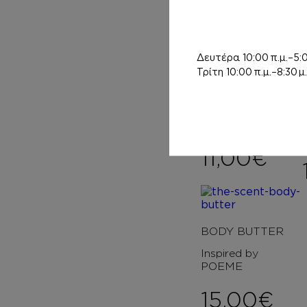
Δευτέρα
10:00 π.μ.–5:0
Τρίτη
10:00 π.μ.–8:30 μ.
HAIR MIST
Inspired by
POEME
11,00
€
BODY BUTTER
Inspired by
POEME
15,00
€