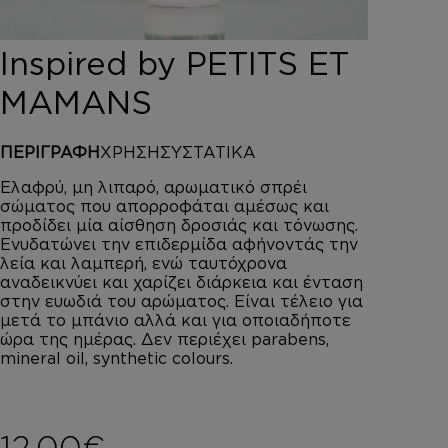
DEPOT
AUSTRALIAN GOLD
Inspired by PETITS ET
HOROMIA
SPECIAL OFFERS
MAMANS
ΣΥΝΔΕΣΗ
ΚΑΛΑΘΙ
ΠΕΡΙΓΡΑΦΗ
ΧΡΗΣΗ
ΣΥΣΤΑΤΙΚΑ
Ελαφρύ, μη λιπαρό, αρωματικό σπρέι
σώματος που απορροφάται αμέσως και
προδίδει μία αίσθηση δροσιάς και τόνωσης.
Ενυδατώνει την επιδερμίδα αφήνοντάς την
λεία και λαμπερή, ενώ ταυτόχρονα
αναδεικνύει και χαρίζει διάρκεια και ένταση
στην ευωδιά του αρώματος. Είναι τέλειο για
μετά το μπάνιο αλλά και για οποιαδήποτε
ώρα της ημέρας. Δεν περιέχει parabens,
mineral oil, synthetic colours.
12,00
€