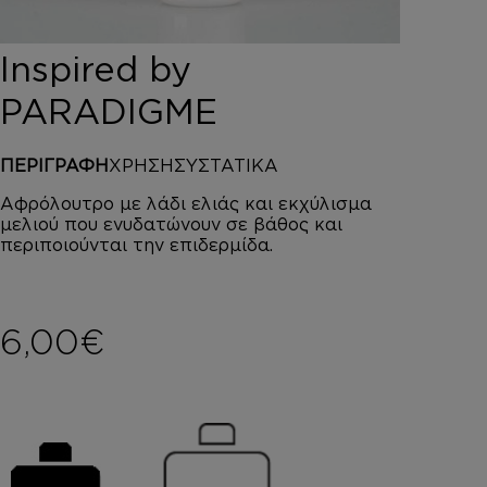
DEPOT
AUSTRALIAN GOLD
Inspired by
HOROMIA
SPECIAL OFFERS
PARADIGME
ΣΥΝΔΕΣΗ
ΚΑΛΑΘΙ
ΠΕΡΙΓΡΑΦΗ
ΧΡΗΣΗ
ΣΥΣΤΑΤΙΚΑ
Αφρόλουτρο με λάδι ελιάς και εκχύλισμα
μελιού που ενυδατώνουν σε βάθος και
περιποιούνται την επιδερμίδα.
6,00
€