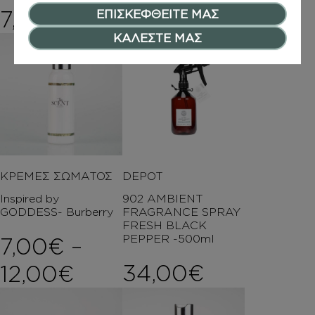
7,50
€
13,00
€
ΕΠΙΣΚΕΦΘΕΙΤΕ ΜΑΣ
ΚΑΛΕΣΤΕ ΜΑΣ
ΚΡΕΜΕΣ ΣΩΜΑΤΟΣ
DEPOT
Inspired by
902 AMBIENT
GODDESS- Burberry
FRAGRANCE SPRAY
FRESH BLACK
PEPPER -500ml
7,00
€
–
Price range: 7,00€ t
34,00
€
12,00
€