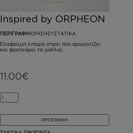
DEPOT
AUSTRALIAN GOLD
Inspired by ORPHEON
HOROMIA
SPECIAL OFFERS
ΠΕΡΙΓΡΑΦΗ
ΧΡΗΣΗ
ΣΥΣΤΑΤΙΚΑ
ΣΥΝΔΕΣΗ
ΚΑΛΑΘΙ
Ελαφρύ,μη λιπαρό σπρέι που αρωματίζει
και φρεσκάρει τα μαλλιά.
11,00
€
Inspired by ORPHEON ποσότητα
ΠΡΟΣΘΗΚΗ
ΣΧΕΤΙΚΑ ΠΡΟΪΟΝΤΑ