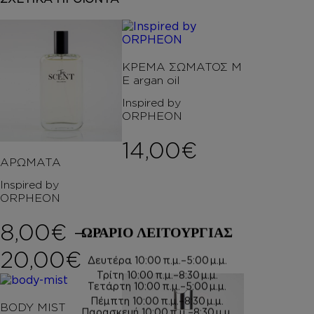
ΚΡΕΜΑ ΣΩΜΑΤΟΣ Μ
Ε argan oil
Inspired by
ORPHEON
14,00
€
ΑΡΩΜΑΤΑ
Inspired by
ORPHEON
8,00
€
–
ΩΡΑΡΙΟ ΛΕΙΤΟΥΡΓΙΑΣ
Price range: 8,00€ 
20,00
€
Δευτέρα
10:00 π.μ.–5:00 μ.μ.
Τρίτη
10:00 π.μ.–8:30 μ.μ.
Τετάρτη
10:00 π.μ.–5:00 μ.μ.
Πέμπτη
10:00 π.μ.–8:30 μ.μ.
BODY MIST
Παρασκευή
10:00 π.μ.–8:30 μ.μ.