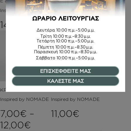
Ε argan oil
Inspired by NOMADE
Inspired by NOMADE
12,00
€
ΩΡΑΡΙΟ ΛΕΙΤΟΥΡΓΙΑΣ
14,00
€
Δευτέρα
10:00 π.μ.–5:00 μ.μ.
Τρίτη
10:00 π.μ.–8:30 μ.μ.
Τετάρτη
10:00 π.μ.–5:00 μ.μ.
Πέμπτη
10:00 π.μ.–8:30 μ.μ.
Παρασκευή
10:00 π.μ.–8:30 μ.μ.
Σάββατο
10:00 π.μ.–5:00 μ.μ.
ΕΠΙΣΚΕΦΘΕΙΤΕ ΜΑΣ
ΚΑΛΕΣΤΕ ΜΑΣ
ΚΡΕΜΕΣ ΣΩΜΑΤΟΣ
HAIR MIST
Inspired by NOMADE
Inspired by NOMADE
7,00
€
–
11,00
€
Price range: 7,00€ t
12,00
€