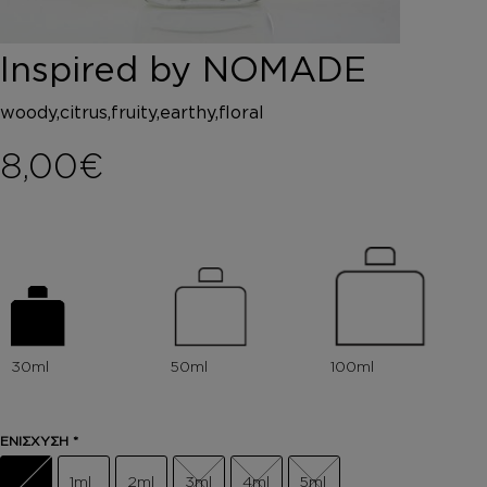
DEPOT
AUSTRALIAN GOLD
Inspired by NOMADE
HOROMIA
SPECIAL OFFERS
woody,citrus,fruity,earthy,floral
ΣΥΝΔΕΣΗ
ΚΑΛΑΘΙ
8,00
€
ΕΝΙΣΧΥΣΗ
*
1ml
2ml
3ml
4ml
5ml