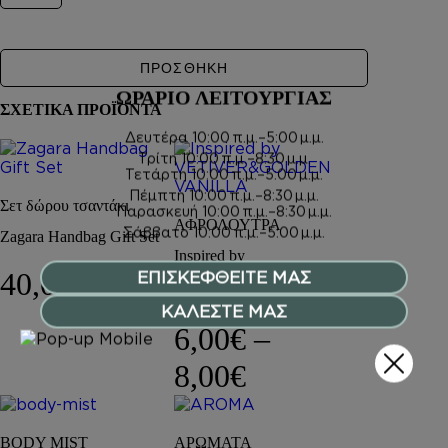
ΠΡΟΣΘΗΚΗ
ΩΡΑΡΙΟ ΛΕΙΤΟΥΡΓΙΑΣ
ΣΧΕΤΙΚΑ ΠΡΟΪΟΝΤΑ
Δευτέρα
10:00 π.μ.–5:00 μ.μ.
Τρίτη
10:00 π.μ.–8:30 μ.μ.
Τετάρτη
10:00 π.μ.–5:00 μ.μ.
Πέμπτη
10:00 π.μ.–8:30 μ.μ.
Σετ δώρου τσαντάκι
Παρασκευή
10:00 π.μ.–8:30 μ.μ.
ΑΦΡΟΛΟΥΤΡΑ
Σάββατο
10:00 π.μ.–5:00 μ.μ.
Zagara Handbag Gift Set
Inspired by
VETIVER&GOLDEN
40,00
€
ΕΠΙΣΚΕΦΘΕΙΤΕ ΜΑΣ
VANILLA
ΚΑΛΕΣΤΕ ΜΑΣ
6,00
€
–
Price range: 6,
8,00
€
BODY MIST
ΑΡΩΜΑΤΑ