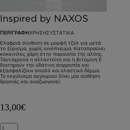
DEPOT
AUSTRALIAN GOLD
Inspired by NAXOS
HOROMIA
SPECIAL OFFERS
ΠΕΡΙΓΡΑΦΗ
ΧΡΗΣΗ
ΣΥΣΤΑΤΙΚΑ
ΣΥΝΔΕΣΗ
ΚΑΛΑΘΙ
Ελαφριά σύνθεση σε μορφή τζελ για μετά
το ξύρισμα, χωρίς οινόπνευμα. Καταπραϋνει
κοκκινίλες χάρη στην παρουσία της αλόης.
Ταυτόχρονα η αλλαντοϊνη και η βιταμίνη Ε
διατηρούν την υδάτινη ισορροπία και
εξασφαλίζουν απαλό και ελαστικό δέρμα.
Το εκχύλισμα αγγουριού δίνει μία αίσθηση
δροσιάς και αναζωογονεί.
13,00
€
Inspired by NAXOS ποσότητα