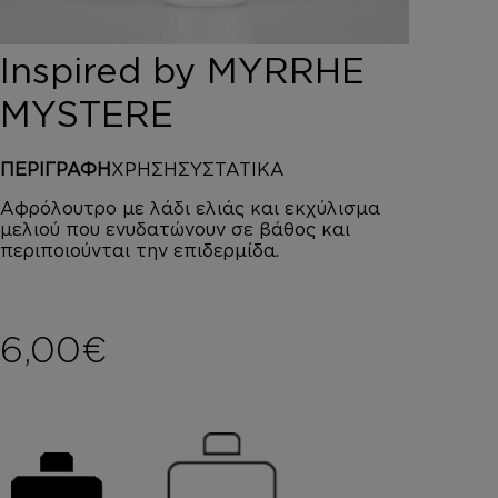
DEPOT
AUSTRALIAN GOLD
Inspired by MYRRHE
HOROMIA
SPECIAL OFFERS
MYSTERE
ΣΥΝΔΕΣΗ
ΚΑΛΑΘΙ
ΠΕΡΙΓΡΑΦΗ
ΧΡΗΣΗ
ΣΥΣΤΑΤΙΚΑ
Αφρόλουτρο με λάδι ελιάς και εκχύλισμα
μελιού που ενυδατώνουν σε βάθος και
περιποιούνται την επιδερμίδα.
6,00
€