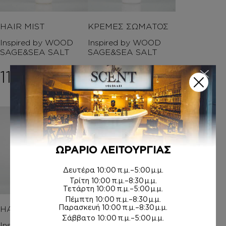
HAIR MIST
ΚΡΕΜΕΣ ΣΩΜΑΤΟΣ
Inspired by WOOD
Inspired by WOOD
SAGE&SEA SALT
SAGE&SEA SALT
11,00
€
7,00
€
–
Price rang
12,00
€
ΩΡΑΡΙΟ ΛΕΙΤΟΥΡΓΙΑΣ
Δευτέρα
10:00 π.μ.–5:00 μ.μ.
Τρίτη
10:00 π.μ.–8:30 μ.μ.
Τετάρτη
10:00 π.μ.–5:00 μ.μ.
Πέμπτη
10:00 π.μ.–8:30 μ.μ.
Παρασκευή
10:00 π.μ.–8:30 μ.μ.
HAIR MIST
AFTER SHAVE
Σάββατο
10:00 π.μ.–5:00 μ.μ.
Inspired by TALC –
Inspired by TOBACCO