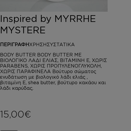
DEPOT
AUSTRALIAN GOLD
Inspired by MYRRHE
HOROMIA
SPECIAL OFFERS
MYSTERE
ΣΥΝΔΕΣΗ
ΚΑΛΑΘΙ
ΠΕΡΙΓΡΑΦΗ
ΧΡΗΣΗ
ΣΥΣΤΑΤΙΚΑ
BODY BUTTER BODY BUTTER ΜΕ
ΒΙΟΛΟΓΙΚΟ ΛΑΔΙ ΕΛΙΑΣ, ΒΙΤΑΜΙΝΗ Ε, ΧΩΡΙΣ
PARABENS, ΧΩΡΙΣ ΠΡΟΠΥΛΕΝΟΓΛΥΚΟΛΗ,
ΧΩΡΙΣ ΠΑΡΑΦΙΝΕΛΑ Βούτυρο σώματος
ενυδάτωση με βιολογικό λάδι ελιάς ,
βιταμίνη Ε, shea butter, βούτυρο κακάου και
λάδι καρύδας.
15,00
€