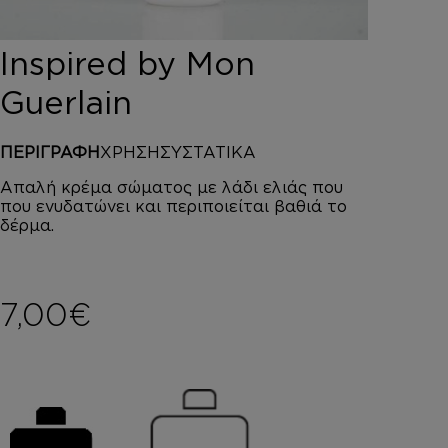
DEPOT
AUSTRALIAN GOLD
Inspired by Mon
HOROMIA
SPECIAL OFFERS
Guerlain
ΣΥΝΔΕΣΗ
ΚΑΛΑΘΙ
ΠΕΡΙΓΡΑΦΗ
ΧΡΗΣΗ
ΣΥΣΤΑΤΙΚΑ
Απαλή κρέμα σώματος με λάδι ελιάς που
που ενυδατώνει και περιποιείται βαθιά το
δέρμα.
7,00
€