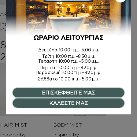
ΑΡΩΜΑΤΑ
BODY BUTTER
Inspired by
Inspired by
MANIFESTO ELIXIR
MANIFESTO ELIXIR
ΩΡΑΡΙΟ ΛΕΙΤΟΥΡΓΙΑΣ
8,00
€
–
15,00
€
Δευτέρα
10:00 π.μ.–5:00 μ.μ.
Price range: 8,00€ 
20,00
€
Τρίτη
10:00 π.μ.–8:30 μ.μ.
Τετάρτη
10:00 π.μ.–5:00 μ.μ.
Πέμπτη
10:00 π.μ.–8:30 μ.μ.
Παρασκευή
10:00 π.μ.–8:30 μ.μ.
Σάββατο
10:00 π.μ.–5:00 μ.μ.
ΕΠΙΣΚΕΦΘΕΙΤΕ ΜΑΣ
ΚΑΛΕΣΤΕ ΜΑΣ
HAIR MIST
BODY MIST
Inspired by
Inspired by