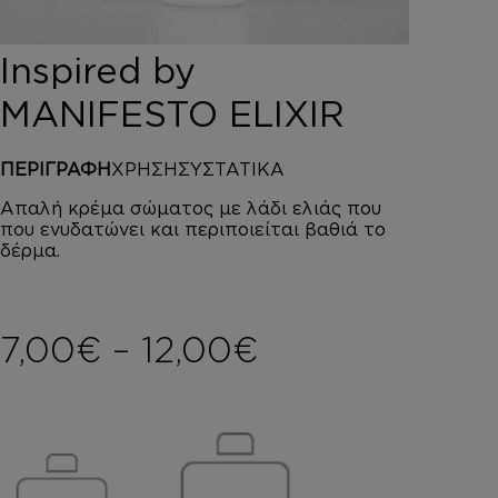
DEPOT
AUSTRALIAN GOLD
Inspired by
HOROMIA
SPECIAL OFFERS
MANIFESTO ELIXIR
ΣΥΝΔΕΣΗ
ΚΑΛΑΘΙ
ΠΕΡΙΓΡΑΦΗ
ΧΡΗΣΗ
ΣΥΣΤΑΤΙΚΑ
Απαλή κρέμα σώματος με λάδι ελιάς που
που ενυδατώνει και περιποιείται βαθιά το
δέρμα.
Price range: 
7,00
€
–
12,00
€