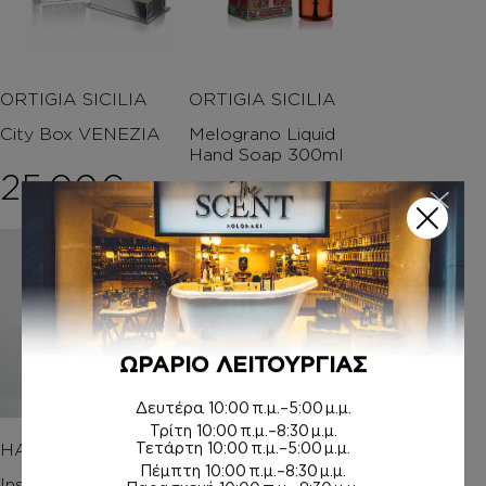
ORTIGIA SICILIA
ORTIGIA SICILIA
City Box VENEZIA
Melograno Liquid
Hand Soap 300ml
25,00
€
28,00
€
ΩΡΑΡΙΟ ΛΕΙΤΟΥΡΓΙΑΣ
Δευτέρα
10:00 π.μ.–5:00 μ.μ.
Τρίτη
10:00 π.μ.–8:30 μ.μ.
Τετάρτη
10:00 π.μ.–5:00 μ.μ.
HAND CREAM
ΑΦΡΟΛΟΥΤΡΑ
Πέμπτη
10:00 π.μ.–8:30 μ.μ.
Inspired by ACQUA DI
Inspired by