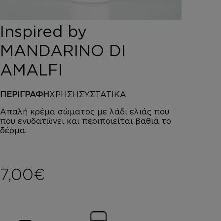
DEPOT
AUSTRALIAN GOLD
Inspired by
HOROMIA
SPECIAL OFFERS
MANDARINO DI
ΣΥΝΔΕΣΗ
AMALFI
ΚΑΛΑΘΙ
ΠΕΡΙΓΡΑΦΗ
ΧΡΗΣΗ
ΣΥΣΤΑΤΙΚΑ
Απαλή κρέμα σώματος με λάδι ελιάς που
που ενυδατώνει και περιποιείται βαθιά το
δέρμα.
7,00
€