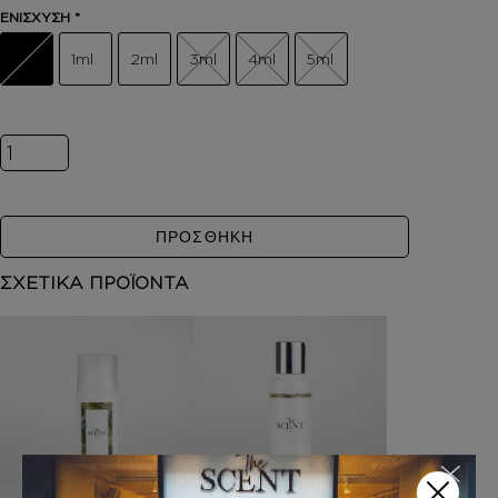
ΕΝΙΣΧΥΣΗ
*
1ml
2ml
3ml
4ml
5ml
Inspired by LIBRE INTENSE ποσότητα
ΠΡΟΣΘΗΚΗ
ΣΧΕΤΙΚΑ ΠΡΟΪΟΝΤΑ