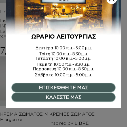
HAND CREAM
ΑΦΡΟΛΟΥΤΡΑ
Inspired by LIBRE
Inspired by LIBRE
INTENSE- Yves Saint
INTENSE
Laurent ΚΡΕΜΑ
ΩΡΑΡΙΟ ΛΕΙΤΟΥΡΓΙΑΣ
ΧΕΡΙΩΝ
6,00
€
–
7,50
€
Price rang
8,00
€
Δευτέρα
10:00 π.μ.–5:00 μ.μ.
Τρίτη
10:00 π.μ.–8:30 μ.μ.
Τετάρτη
10:00 π.μ.–5:00 μ.μ.
Πέμπτη
10:00 π.μ.–8:30 μ.μ.
Παρασκευή
10:00 π.μ.–8:30 μ.μ.
Σάββατο
10:00 π.μ.–5:00 μ.μ.
ΕΠΙΣΚΕΦΘΕΙΤΕ ΜΑΣ
ΚΑΛΕΣΤΕ ΜΑΣ
ΚΡΕΜΑ ΣΩΜΑΤΟΣ Μ
ΚΡΕΜΕΣ ΣΩΜΑΤΟΣ
Ε argan oil
Inspired by LIBRE