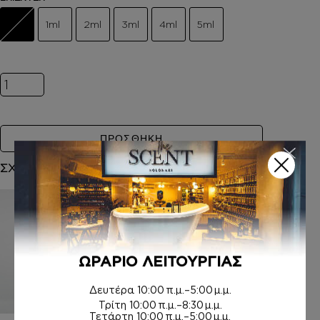
1ml
2ml
3ml
4ml
5ml
Inspired by L'EAU D'ISSEY ποσότητα
ΠΡΟΣΘΗΚΗ
ΣΧΕΤΙΚΑ ΠΡΟΪΟΝΤΑ
ΩΡΑΡΙΟ ΛΕΙΤΟΥΡΓΙΑΣ
Δευτέρα
10:00 π.μ.–5:00 μ.μ.
Τρίτη
10:00 π.μ.–8:30 μ.μ.
Τετάρτη
10:00 π.μ.–5:00 μ.μ.