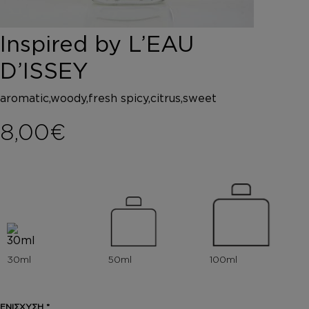
DEPOT
AUSTRALIAN GOLD
Inspired by L’EAU
HOROMIA
SPECIAL OFFERS
D’ISSEY
ΣΥΝΔΕΣΗ
ΚΑΛΑΘΙ
aromatic,woody,fresh spicy,citrus,sweet
8,00
€
ΕΝΙΣΧΥΣΗ
*