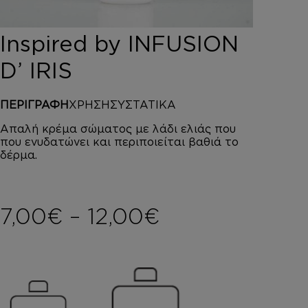
DEPOT
AUSTRALIAN GOLD
Inspired by INFUSION
HOROMIA
SPECIAL OFFERS
D’ IRIS
ΣΥΝΔΕΣΗ
ΚΑΛΑΘΙ
ΠΕΡΙΓΡΑΦΗ
ΧΡΗΣΗ
ΣΥΣΤΑΤΙΚΑ
Απαλή κρέμα σώματος με λάδι ελιάς που
που ενυδατώνει και περιποιείται βαθιά το
δέρμα.
Price range: 
7,00
€
–
12,00
€