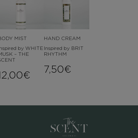
BODY MIST
HAND CREAM
Inspired by WHITE
Inspired by BRIT
MUSK – THE
RHYTHM
SCENT
7,50
€
12,00
€
ice range: 8,00€ through 2