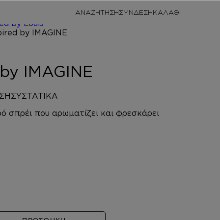
/
ΠΡΟΣΩΠΙΚΗ
ΑΝΑΖΗΤΗΣΗ
ΣΥΝΔΕΣΗ
/
HAIR
red by Louis
INE
d by IMAGINE
ΣΗ
ΣΥΣΤΑΤΙΚΑ
ό σπρέι που αρωματίζει και φρεσκάρει
GINE ποσότητα