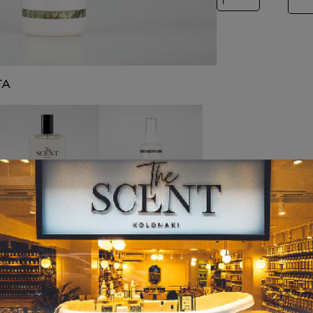
ΤΑ
ΑΡΩΜΑΤΑ
BODY MIST
Inspired by ALIEN
Inspired by
CHANCE
8,00
€
–
12,00
€
Price range: 8,00€ t