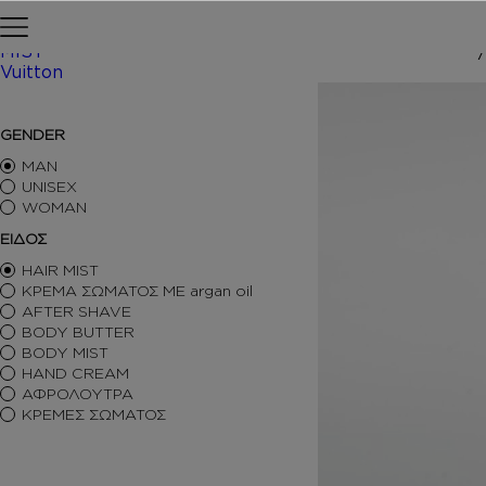
Skip to content
Αρχική σελίδα
ΠΕΡΙΠΟΙΗΣΗ
MIST
Vuitton
/ Inspir
ΑΡΩΜΑΤΑ ΤΥΠΟΥ
GENDER
ΑΦΡΟΛΟΥΤΡΑ
ΚΡΕΜΕΣ ΣΩΜΑΤΟΣ
MAN
BODY BUTTER
UNISEX
WOMAN
BODY MIST
HAIR MIST
ΕΙΔΟΣ
AFTER SHAVE
HAIR MIST
BODY SORBET – AFTER SUN
ΚΡΕΜΑ ΣΩΜΑΤΟΣ ΜΕ argan oil
HAIR OILS
AFTER SHAVE
SHIMMERING BODY OIL
BODY BUTTER
SKINCARE
BODY MIST
ΑΝΤΙΣΗΠΤΙΚΑ
HAND CREAM
ΑΡΩΜΑΤΙΚΑ ΚΕΡΙΑ – DIFFUSERS
ΑΦΡΟΛΟΥΤΡΑ
SETS
ΚΡΕΜΕΣ ΣΩΜΑΤΟΣ
SEASONAL
ORTIGIA SICILIA