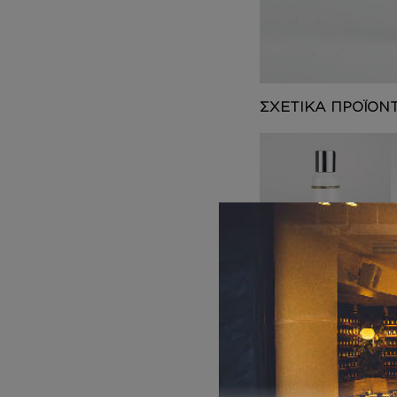
DEPOT
AUSTRALIAN GOLD
HOROMIA
SPECIAL OFFERS
ΣΧΕΤΙΚΑ ΠΡΟΪΟΝ
ΑΦΡΟΛΟΥΤΡΑ
Inspired by
CANDY EDP
6,00
€
–