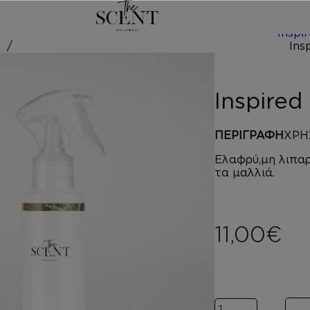
/
Inspi
ed by IMAG
Inspire
ΠΕΡΙΓΡΑΦΗ
ΧΡΗ
Ελαφρύ,μη λιπαρ
τα μαλλιά.
11,00
€
Inspired by IMA