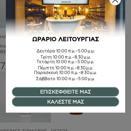
HAND CREAM
ΚΡΕΜΑ ΣΩΜΑΤΟΣ Μ
ΩΡΑΡΙΟ ΛΕΙΤΟΥΡΓΙΑΣ
Ε argan oil
Inspired by THE
Δευτέρα
10:00 π.μ.–5:00 μ.μ.
BEAT
Inspired by AURA
Τρίτη
10:00 π.μ.–8:30 μ.μ.
Τετάρτη
10:00 π.μ.–5:00 μ.μ.
7,50
€
14,00
€
Πέμπτη
10:00 π.μ.–8:30 μ.μ.
Παρασκευή
10:00 π.μ.–8:30 μ.μ.
Σάββατο
10:00 π.μ.–5:00 μ.μ.
ΕΠΙΣΚΕΦΘΕΙΤΕ ΜΑΣ
ΚΑΛΕΣΤΕ ΜΑΣ