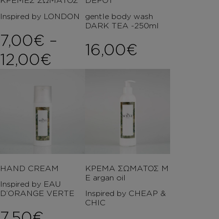
ΚΡΕΜΕΣ ΣΩΜΑΤΟΣ
DEPOT
Inspired by LONDON
gentle body wash
DARK TEA -250ml
7,00
€
–
16,00
€
Price range: 7,00€ t
12,00
€
HAND CREAM
ΚΡΕΜΑ ΣΩΜΑΤΟΣ Μ
Ε argan oil
Inspired by EAU
D’ORANGE VERTE
Inspired by CHEAP &
CHIC
7,50
€