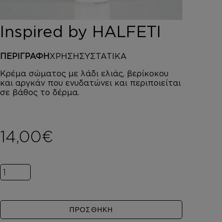
DEPOT
AUSTRALIAN GOLD
Inspired by HALFETI
HOROMIA
SPECIAL OFFERS
ΠΕΡΙΓΡΑΦΗ
ΧΡΗΣΗ
ΣΥΣΤΑΤΙΚΑ
ΣΥΝΔΕΣΗ
ΚΑΛΑΘΙ
Κρέμα σώματος με λάδι ελιάς, βερίκοκου
και αργκάν που ενυδατώνει και περιποιείται
σε βάθος το δέρμα.
14,00
€
Inspired by HALFETI ποσότητα
ΠΡΟΣΘΗΚΗ