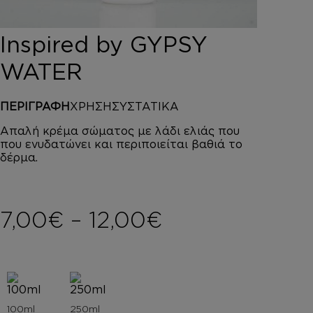
DEPOT
AUSTRALIAN GOLD
Inspired by GYPSY
HOROMIA
SPECIAL OFFERS
WATER
ΣΥΝΔΕΣΗ
ΚΑΛΑΘΙ
ΠΕΡΙΓΡΑΦΗ
ΧΡΗΣΗ
ΣΥΣΤΑΤΙΚΑ
Απαλή κρέμα σώματος με λάδι ελιάς που
που ενυδατώνει και περιποιείται βαθιά το
δέρμα.
Price range: 
7,00
€
–
12,00
€