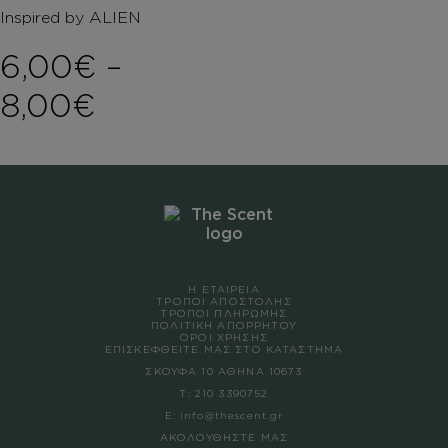
Inspired by ALIEN
6,00
€
–
Price range: 6,00€ th
8,00
€
Η ΕΤΑΙΡΕΙΑ
ΤΡΟΠΟΙ ΑΠΟΣΤΟΛΗΣ
ΤΡΟΠΟΙ ΠΛΗΡΩΜΗΣ
ΠΟΛΙΤΙΚΗ ΑΠΟΡΡΗΤΟΥ
ΟΡΟΙ ΧΡΗΣΗΣ
ΕΠΙΣΚΕΦΘΕΙΤΕ ΜΑΣ ΣΤΟ ΚΑΤΑΣΤΗΜΑ
ΣΚΟΥΦΑ 10 ΑΘΗΝΑ 10673
Τ:
210 3390752
Ε:
info@thescent.gr
ΑΚΟΛΟΥΘΗΣΤΕ ΜΑΣ