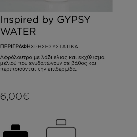
DEPOT
AUSTRALIAN GOLD
Inspired by GYPSY
HOROMIA
SPECIAL OFFERS
WATER
ΣΥΝΔΕΣΗ
ΚΑΛΑΘΙ
ΠΕΡΙΓΡΑΦΗ
ΧΡΗΣΗ
ΣΥΣΤΑΤΙΚΑ
Αφρόλουτρο με λάδι ελιάς και εκχύλισμα
μελιού που ενυδατώνουν σε βάθος και
περιποιούνται την επιδερμίδα.
6,00
€