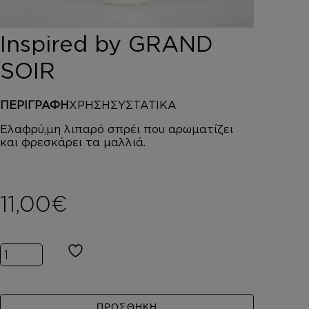
DEPOT
AUSTRALIAN GOLD
Inspired by GRAND
HOROMIA
SPECIAL OFFERS
SOIR
ΣΥΝΔΕΣΗ
ΚΑΛΑΘΙ
ΠΕΡΙΓΡΑΦΗ
ΧΡΗΣΗ
ΣΥΣΤΑΤΙΚΑ
Ελαφρύ,μη λιπαρό σπρέι που αρωματίζει
και φρεσκάρει τα μαλλιά.
11,00
€
Inspired by GRAND SOIR ποσότητα
ΠΡΟΣΘΗΚΗ