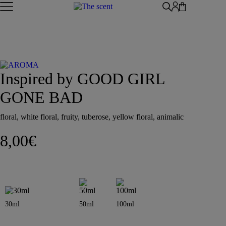
Skip to content
WOMAN
MAN
UNISEX
ΑΡΩΜΑΤΑ ΤΥΠΟΥ
ΑΦΡΟΛΟΥΤΡΑ
Inspired by GOOD GIRL
ΚΡΕΜΕΣ ΣΩΜΑΤΟΣ
BODY BUTTER
GONE BAD
BODY MIST
HAIR MIST
floral, white floral, fruity, tuberose, yellow floral, animalic
AFTER SHAVE
BODY SORBET – AFTER SUN
8,00
€
HAIR OILS
SHIMMERING BODY OIL
SKINCARE
ΑΝΤΙΣΗΠΤΙΚΑ
ΑΡΩΜΑΤΙΚΑ ΚΕΡΙΑ – DIFFUSERS
SETS
SEASONAL
ORTIGIA SICILIA