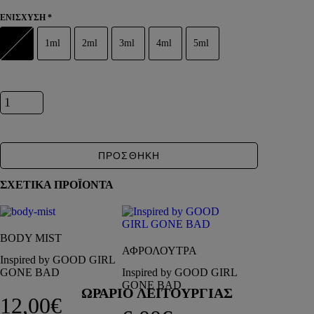
DEPOT
ΕΝΙΣΧΥΣΗ
*
AUSTRALIAN GOLD
HOROMIA
1ml
2ml
3ml
4ml
5ml
SPECIAL OFFERS
ΣΥΝΔΕΣΗ
Inspired by GOOD GIRL GONE BAD ποσότητα
ΚΑΛΑΘΙ
ΠΡΟΣΘΗΚΗ
ΣΧΕΤΙΚΑ ΠΡΟΪΟΝΤΑ
BODY MIST
ΑΦΡΟΛΟΥΤΡΑ
Inspired by GOOD GIRL
GONE BAD
Inspired by GOOD GIRL
GONE BAD
ΩΡΑΡΙΟ ΛΕΙΤΟΥΡΓΙΑΣ
12,00
€