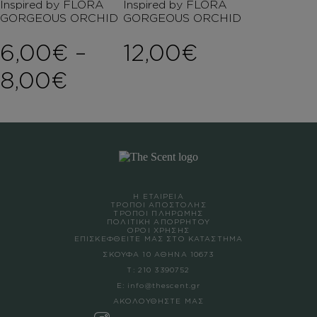
Inspired by FLORA
Inspired by FLORA
GORGEOUS ORCHID
GORGEOUS ORCHID
6,00
€
–
12,00
€
Price range: 6,00€ th
8,00
€
Η ΕΤΑΙΡΕΙΑ
ΤΡΟΠΟΙ ΑΠΟΣΤΟΛΗΣ
ΤΡΟΠΟΙ ΠΛΗΡΩΜΗΣ
ΠΟΛΙΤΙΚΗ ΑΠΟΡΡΗΤΟΥ
ΟΡΟΙ ΧΡΗΣΗΣ
ΕΠΙΣΚΕΦΘΕΙΤΕ ΜΑΣ ΣΤΟ ΚΑΤΑΣΤΗΜΑ
ΣΚΟΥΦΑ 10 ΑΘΗΝΑ 10673
Τ:
210 3390752
Ε:
info@thescent.gr
ΑΚΟΛΟΥΘΗΣΤΕ ΜΑΣ