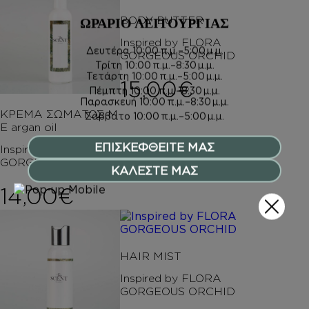
BODY BUTTER
ΩΡΑΡΙΟ ΛΕΙΤΟΥΡΓΙΑΣ
Inspired by FLORA
Δευτέρα
10:00 π.μ.–5:00 μ.μ.
GORGEOUS ORCHID
Τρίτη
10:00 π.μ.–8:30 μ.μ.
Τετάρτη
10:00 π.μ.–5:00 μ.μ.
15,00
€
Πέμπτη
10:00 π.μ.–8:30 μ.μ.
Παρασκευή
10:00 π.μ.–8:30 μ.μ.
ΚΡΕΜΑ ΣΩΜΑΤΟΣ Μ
Σάββατο
10:00 π.μ.–5:00 μ.μ.
Ε argan oil
ΕΠΙΣΚΕΦΘΕΙΤΕ ΜΑΣ
Inspired by FLORA
GORGEOUS ORCHID
ΚΑΛΕΣΤΕ ΜΑΣ
14,00
€
HAIR MIST
Inspired by FLORA
GORGEOUS ORCHID