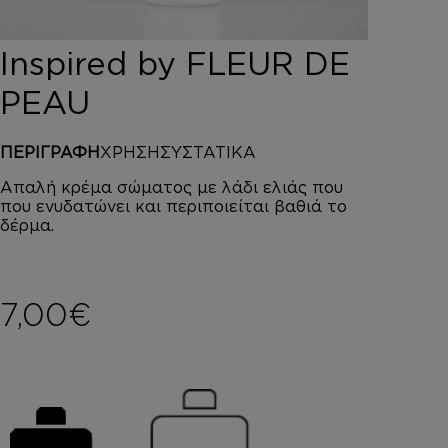
DEPOT
AUSTRALIAN GOLD
Inspired by FLEUR DE
HOROMIA
SPECIAL OFFERS
PEAU
ΣΥΝΔΕΣΗ
ΚΑΛΑΘΙ
ΠΕΡΙΓΡΑΦΗ
ΧΡΗΣΗ
ΣΥΣΤΑΤΙΚΑ
Απαλή κρέμα σώματος με λάδι ελιάς που
που ενυδατώνει και περιποιείται βαθιά το
δέρμα.
7,00
€