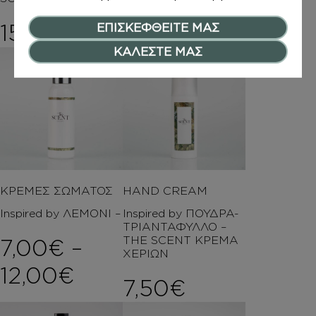
7,00
€
–
15,00
€
Price rang
12,00
€
ΕΠΙΣΚΕΦΘΕΙΤΕ ΜΑΣ
ΚΑΛΕΣΤΕ ΜΑΣ
ΚΡΕΜΕΣ ΣΩΜΑΤΟΣ
HAND CREAM
Inspired by ΛΕΜΟΝΙ –
Inspired by ΠΟΥΔΡΑ-
ΤΡΙΑΝΤΑΦΥΛΛΟ –
THE SCENT ΚΡΕΜΑ
7,00
€
–
ΧΕΡΙΩΝ
Price range: 7,00€ t
12,00
€
7,50
€