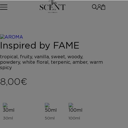
Skip to content
WOMAN
MAN
UNISEX
ΑΡΩΜΑΤΑ ΤΥΠΟΥ
ΑΦΡΟΛΟΥΤΡΑ
Inspired by FAME
ΚΡΕΜΕΣ ΣΩΜΑΤΟΣ
BODY BUTTER
BODY MIST
tropical, fruity, vanilla, sweet, woody,
HAIR MIST
powdery, white floral, terpenic, amber, warm
AFTER SHAVE
spicy
BODY SORBET – AFTER SUN
8,00
€
HAIR OILS
SHIMMERING BODY OIL
SKINCARE
ΑΝΤΙΣΗΠΤΙΚΑ
ΑΡΩΜΑΤΙΚΑ ΚΕΡΙΑ – DIFFUSERS
SETS
SEASONAL
ORTIGIA SICILIA