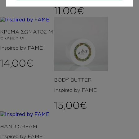
11,00
€
ΚΡΕΜΑ ΣΩΜΑΤΟΣ Μ
Ε argan oil
Inspired by FAME
14,00
€
BODY BUTTER
Inspired by FAME
15,00
€
HAND CREAM
Inspired by FAME