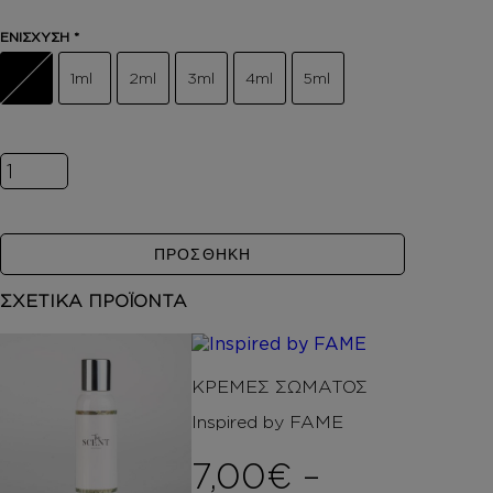
DEPOT
ΕΝΙΣΧΥΣΗ
*
AUSTRALIAN GOLD
HOROMIA
1ml
2ml
3ml
4ml
5ml
SPECIAL OFFERS
ΣΥΝΔΕΣΗ
ΚΑΛΑΘΙ
Inspired by FAME ποσότητα
ΠΡΟΣΘΗΚΗ
ΣΧΕΤΙΚΑ ΠΡΟΪΟΝΤΑ
ΚΡΕΜΕΣ ΣΩΜΑΤΟΣ
Inspired by FAME
7,00
€
–