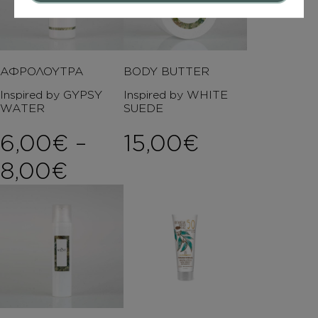
ΑΦΡΟΛΟΥΤΡΑ
BODY BUTTER
Inspired by GYPSY
Inspired by WHITE
WATER
SUEDE
6,00
€
–
15,00
€
Price range: 6,00€ th
8,00
€