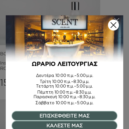
BODY BUTTER
ΑΦΡΟΛΟΥΤΡΑ
Inspired by VELVET
Inspired by OUD
ΩΡΑΡΙΟ ΛΕΙΤΟΥΡΓΙΑΣ
ROSE & OUD
WOOD
Δευτέρα
10:00 π.μ.–5:00 μ.μ.
15,00
€
6,00
€
–
Τρίτη
10:00 π.μ.–8:30 μ.μ.
Τετάρτη
10:00 π.μ.–5:00 μ.μ.
Price rang
8,00
€
Πέμπτη
10:00 π.μ.–8:30 μ.μ.
Παρασκευή
10:00 π.μ.–8:30 μ.μ.
Σάββατο
10:00 π.μ.–5:00 μ.μ.
ΕΠΙΣΚΕΦΘΕΙΤΕ ΜΑΣ
ΚΑΛΕΣΤΕ ΜΑΣ