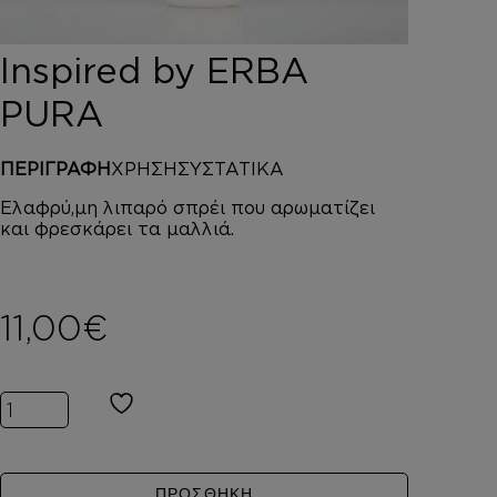
DEPOT
AUSTRALIAN GOLD
Inspired by ERBA
HOROMIA
SPECIAL OFFERS
PURA
ΣΥΝΔΕΣΗ
ΚΑΛΑΘΙ
ΠΕΡΙΓΡΑΦΗ
ΧΡΗΣΗ
ΣΥΣΤΑΤΙΚΑ
Ελαφρύ,μη λιπαρό σπρέι που αρωματίζει
και φρεσκάρει τα μαλλιά.
11,00
€
Inspired by ERBA PURA ποσότητα
ΠΡΟΣΘΗΚΗ