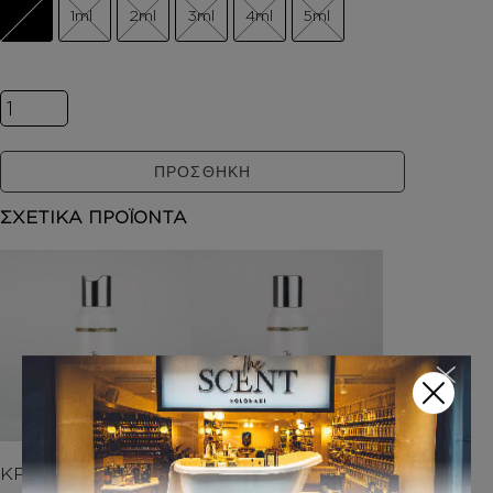
1ml
2ml
3ml
4ml
5ml
Inspired by DKNY ποσότητα
ΠΡΟΣΘΗΚΗ
ΣΧΕΤΙΚΑ ΠΡΟΪΟΝΤΑ
ΚΡΕΜΕΣ ΣΩΜΑΤΟΣ
ΑΦΡΟΛΟΥΤΡΑ