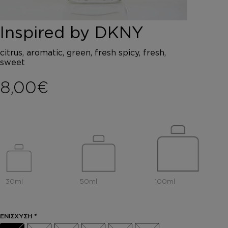
DEPOT
AUSTRALIAN GOLD
Inspired by DKNY
HOROMIA
SPECIAL OFFERS
citrus, aromatic, green, fresh spicy, fresh,
ΣΥΝΔΕΣΗ
sweet
ΚΑΛΑΘΙ
8,00
€
ΕΝΙΣΧΥΣΗ
*