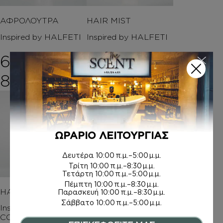
ΑΦΡΟΛΟΥΤΡΑ
HAIR MIST
Inspired by HALFETI
Inspired by HALFETI
6,00
€
–
11,00
€
Price range: 6,00€ th
8,00
€
ΩΡΑΡΙΟ ΛΕΙΤΟΥΡΓΙΑΣ
Δευτέρα
10:00 π.μ.–5:00 μ.μ.
Τρίτη
10:00 π.μ.–8:30 μ.μ.
Τετάρτη
10:00 π.μ.–5:00 μ.μ.
Πέμπτη
10:00 π.μ.–8:30 μ.μ.
HAIR MIST
AFTER SHAVE
Παρασκευή
10:00 π.μ.–8:30 μ.μ.
Σάββατο
10:00 π.μ.–5:00 μ.μ.
Inspired by
Inspired by HALFETI
CONSTANTINOPLE