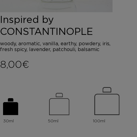
DEPOT
AUSTRALIAN GOLD
Inspired by
HOROMIA
SPECIAL OFFERS
CONSTANTINOPLE
ΣΥΝΔΕΣΗ
ΚΑΛΑΘΙ
woody, aromatic, vanilla, earthy, powdery, iris,
fresh spicy, lavender, patchouli, balsamic
8,00
€