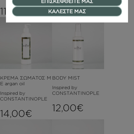
ΕΠΙΣΚΕΦΘΕΙΤΕ ΜΑΣ
13,00
€
11,00
€
ΚΑΛΕΣΤΕ ΜΑΣ
ΚΡΕΜΑ ΣΩΜΑΤΟΣ Μ
BODY MIST
Ε argan oil
Inspired by
Inspired by
CONSTANTINOPLE
CONSTANTINOPLE
12,00
€
14,00
€