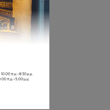
rough 8,00€
ή
10:00 π.μ.–8:30 μ.μ.
0:00 π.μ.–5:00 μ.μ.