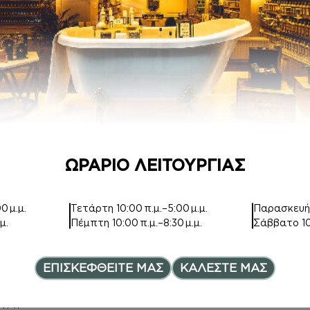
ΑΦΡΟΛΟΥΤΡΑ
DEPOT
Inspired by
903 AMBIENT
GENTLE
FRAGRANCE
FLUIDITY SILVER
DIFFUSER DARK
TEA-200ml
6,00
€
–
34,00
€
Price range: 6,00€ th
8,00
€
ΩΡΑΡΙΟ ΛΕΙΤΟΥΡΓΙΑΣ
0 μ.μ.
Τετάρτη
10:00 π.μ.–5:00 μ.μ.
Παρασκευ
μ.
Πέμπτη
10:00 π.μ.–8:30 μ.μ.
Σάββατο
1
ΚΡΕΜΑ ΣΩΜΑΤΟ
ΑΡΩΜΑΤΑ
ΕΠΙΣΚΕΦΘΕΙΤΕ ΜΑΣ
ΚΑΛΕΣΤΕ ΜΑΣ
Σ ΜΕ argan oil
Inspired by SI
Inspired by MY
FIORI
WAY