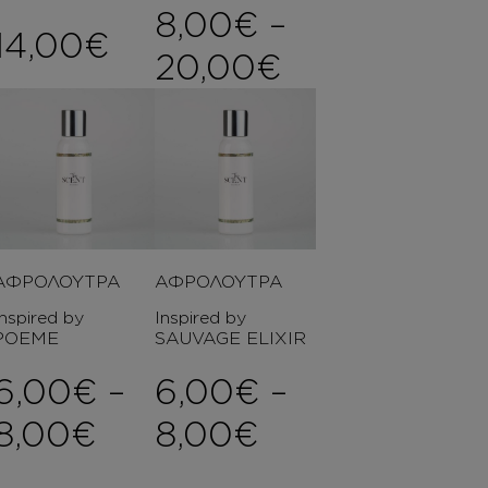
8,00
€
–
14,00
€
Price range
20,00
€
ΑΦΡΟΛΟΥΤΡΑ
ΑΦΡΟΛΟΥΤΡΑ
Inspired by
Inspired by
POEME
SAUVAGE ELIXIR
6,00
€
–
6,00
€
–
ice range: 8,00€ through 2
Price range: 6,00€ th
Price range:
8,00
€
8,00
€