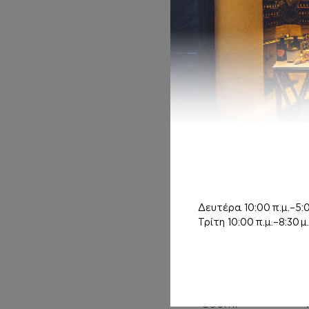
HAND CREAM
Inspired by MON
PARIS
7,50
€
Δευτέρα
10:00 π.μ.–5:0
Τρίτη
10:00 π.μ.–8:30 μ.
ORTIGIA SICILIA
Rose Antiche
Body Cream
300ml