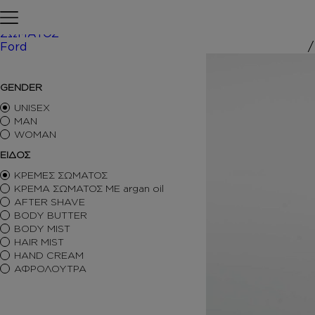
Skip to content
Αρχική σελίδα
ΠΕΡΙΠΟΙΗΣΗ
ΣΩΜΑΤΟΣ
Ford
/ Inspired
ΑΡΩΜΑΤΑ ΤΥΠΟΥ
GENDER
ΑΦΡΟΛΟΥΤΡΑ
ΚΡΕΜΕΣ ΣΩΜΑΤΟΣ
UNISEX
BODY BUTTER
MAN
WOMAN
BODY MIST
HAIR MIST
ΕΙΔΟΣ
AFTER SHAVE
ΚΡΕΜΕΣ ΣΩΜΑΤΟΣ
BODY SORBET – AFTER SUN
ΚΡΕΜΑ ΣΩΜΑΤΟΣ ΜΕ argan oil
HAIR OILS
AFTER SHAVE
SHIMMERING BODY OIL
BODY BUTTER
SKINCARE
BODY MIST
ΑΝΤΙΣΗΠΤΙΚΑ
HAIR MIST
ΑΡΩΜΑΤΙΚΑ ΚΕΡΙΑ – DIFFUSERS
HAND CREAM
SETS
ΑΦΡΟΛΟΥΤΡΑ
SEASONAL
ORTIGIA SICILIA