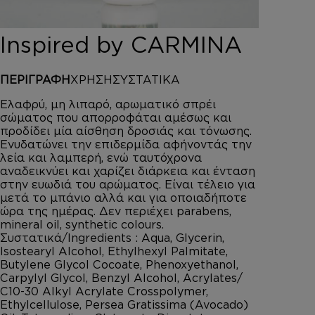
DEPOT
AUSTRALIAN GOLD
Inspired by CARMINA
HOROMIA
SPECIAL OFFERS
ΠΕΡΙΓΡΑΦΗ
ΧΡΗΣΗ
ΣΥΣΤΑΤΙΚΑ
ΣΥΝΔΕΣΗ
ΚΑΛΑΘΙ
Ελαφρύ, μη λιπαρό, αρωματικό σπρέι
σώματος που απορροφάται αμέσως και
προδίδει μία αίσθηση δροσιάς και τόνωσης.
Ενυδατώνει την επιδερμίδα αφήνοντάς την
λεία και λαμπερή, ενώ ταυτόχρονα
αναδεικνύει και χαρίζει διάρκεια και ένταση
στην ευωδιά του αρώματος. Είναι τέλειο για
μετά το μπάνιο αλλά και για οποιαδήποτε
ώρα της ημέρας. Δεν περιέχει parabens,
mineral oil, synthetic colours.
Συστατικά/Ingredients : Aqua, Glycerin,
Isostearyl Alcohol, Ethylhexyl Palmitate,
Butylene Glycol Cocoate, Phenoxyethanol,
Carpylyl Glycol, Benzyl Alcohol, Acrylates/
C10-30 Alkyl Acrylate Crosspolymer,
Ethylcellulose, Persea Gratissima (Avocado)