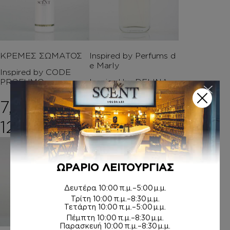
ΚΡΕΜΕΣ ΣΩΜΑΤΟΣ
Inspired by Perfums d
e Marly
Inspired by CODE
PROFUMO
Inspired by DELINA
7,00
€
–
8,00
€
–
Price range: 7,00€ t
Price ran
12,00
€
20,00
€
ΩΡΑΡΙΟ ΛΕΙΤΟΥΡΓΙΑΣ
Δευτέρα
10:00 π.μ.–5:00 μ.μ.
Τρίτη
10:00 π.μ.–8:30 μ.μ.
Τετάρτη
10:00 π.μ.–5:00 μ.μ.
Πέμπτη
10:00 π.μ.–8:30 μ.μ.
Παρασκευή
10:00 π.μ.–8:30 μ.μ.