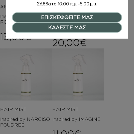
Σάββατο
10:00 π.μ.–5:00 μ.μ.
AFTER SHAVE
ΑΡΩΜΑΤΑ
Inspired by VELVET
Inspired by DAISY
ΕΠΙΣΚΕΦΘΕΙΤΕ ΜΑΣ
ROSE & OUD
ΚΑΛΕΣΤΕ ΜΑΣ
8,00
€
–
13,00
€
Price ran
20,00
€
HAIR MIST
HAIR MIST
Inspired by NARCISO
Inspired by IMAGINE
POUDREE
11,00
€