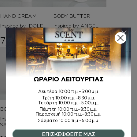
HAND CREAM
BODY BUTTER
Inspired by IDOLE
Inspired by ANGEL
7,50
€
15,00
€
ΩΡΑΡΙΟ ΛΕΙΤΟΥΡΓΙΑΣ
Δευτέρα
10:00 π.μ.–5:00 μ.μ.
Τρίτη
10:00 π.μ.–8:30 μ.μ.
Τετάρτη
10:00 π.μ.–5:00 μ.μ.
BODY BUTTER
BODY MIST
Πέμπτη
10:00 π.μ.–8:30 μ.μ.
Παρασκευή
10:00 π.μ.–8:30 μ.μ.
Inspired by WOOD
Inspired by COCONUT
Σάββατο
10:00 π.μ.–5:00 μ.μ.
SAGE&SEA SALT
PASSION
ΕΠΙΣΚΕΦΘΕΙΤΕ ΜΑΣ