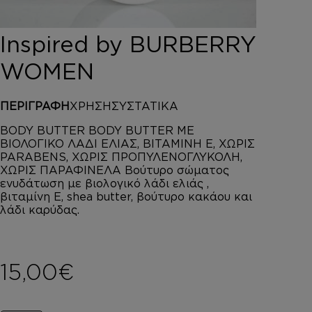
DEPOT
AUSTRALIAN GOLD
Inspired by BURBERRY
HOROMIA
SPECIAL OFFERS
WOMEN
ΣΥΝΔΕΣΗ
ΚΑΛΑΘΙ
ΠΕΡΙΓΡΑΦΗ
ΧΡΗΣΗ
ΣΥΣΤΑΤΙΚΑ
BODY BUTTER BODY BUTTER ΜΕ
ΒΙΟΛΟΓΙΚΟ ΛΑΔΙ ΕΛΙΑΣ, ΒΙΤΑΜΙΝΗ Ε, ΧΩΡΙΣ
PARABENS, ΧΩΡΙΣ ΠΡΟΠΥΛΕΝΟΓΛΥΚΟΛΗ,
ΧΩΡΙΣ ΠΑΡΑΦΙΝΕΛΑ Βούτυρο σώματος
ενυδάτωση με βιολογικό λάδι ελιάς ,
βιταμίνη Ε, shea butter, βούτυρο κακάου και
λάδι καρύδας.
15,00
€