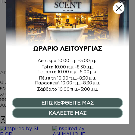
7,50
€
AFTER SHAVE
Inspired by VOYAGE
ΩΡΑΡΙΟ ΛΕΙΤΟΥΡΓΙΑΣ
13,00
€
Δευτέρα
10:00 π.μ.–5:00 μ.μ.
Τρίτη
10:00 π.μ.–8:30 μ.μ.
Τετάρτη
10:00 π.μ.–5:00 μ.μ.
ΑΝΤΗΛΙΑΚΑ
Πέμπτη
10:00 π.μ.–8:30 μ.μ.
Φυτική αντηλιακή
Παρασκευή
10:00 π.μ.–8:30 μ.μ.
κρέμα προσώπου με
Σάββατο
10:00 π.μ.–5:00 μ.μ.
χρώμα & SPF 50
88ml – Medium –
ΕΠΙΣΚΕΦΘΕΙΤΕ ΜΑΣ
Australian Gold
ΚΑΛΕΣΤΕ ΜΑΣ
38,90
€