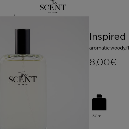
/
ΑΡ
ed by BRIT 
Inspire
aromatic,woody,fl
8,00
€