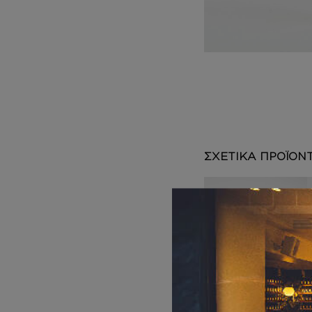
DEPOT
AUSTRALIAN GOLD
HOROMIA
SPECIAL OFFERS
ΣΧΕΤΙΚΑ ΠΡΟΪΟΝ
BODY MIST