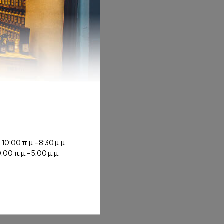
ή
10:00 π.μ.–8:30 μ.μ.
0:00 π.μ.–5:00 μ.μ.