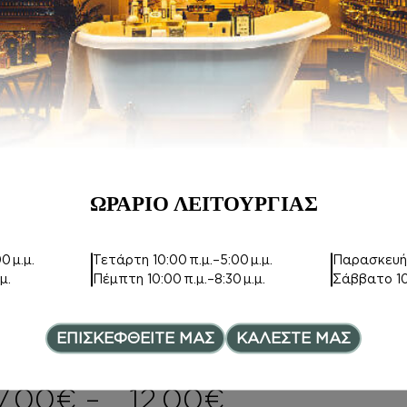
Σ ΜΕ argan oil
Inspired by LIBRE
INTENSE
Inspired by
COCONUT
PASSION
15,00
€
14,00
€
ΩΡΑΡΙΟ ΛΕΙΤΟΥΡΓΙΑΣ
0 μ.μ.
Τετάρτη
10:00 π.μ.–5:00 μ.μ.
Παρασκευ
μ.
Πέμπτη
10:00 π.μ.–8:30 μ.μ.
Σάββατο
1
ΚΡΕΜΕΣ ΣΩΜΑΤ
BODY MIST
ΟΣ
Inspired by
Inspired by BRIT
MANIFESTO
ΕΠΙΣΚΕΦΘΕΙΤΕ ΜΑΣ
ΚΑΛΕΣΤΕ ΜΑΣ
RHYTHM
ELIXIR
7,00
€
–
12,00
€