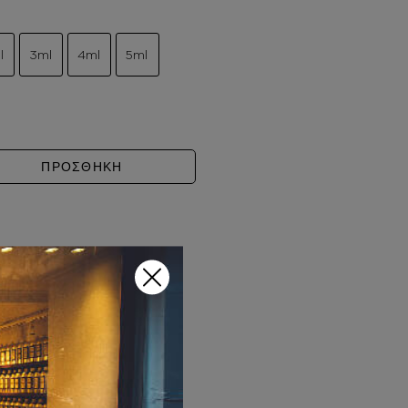
l
3ml
4ml
5ml
IT RHYTHM ποσότητα
ΠΡΟΣΘΗΚΗ