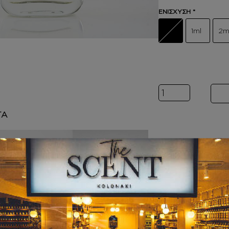
ΕΝΙΣΧΥΣΗ
*
1ml
2m
Inspired by BR
ΤΑ
BODY BUTTER
ΚΡΕΜΑ ΣΩΜΑΤΟ