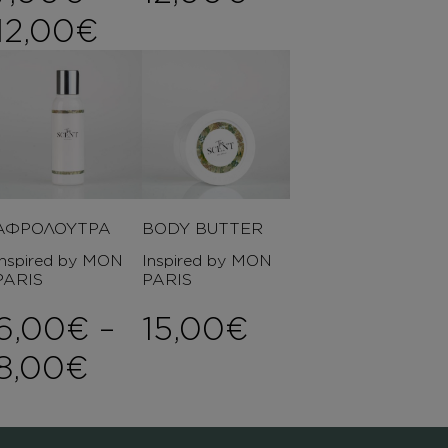
Price range: 7,00€ th
12,00
€
ΑΦΡΟΛΟΥΤΡΑ
BODY BUTTER
Inspired by MON
Inspired by MON
PARIS
PARIS
6,00
€
–
15,00
€
Price range: 6,00€ th
8,00
€