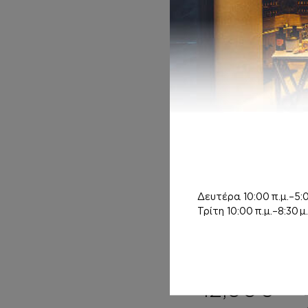
Inspired by MON
PARIS
12,00
€
Δευτέρα
10:00 π.μ.–5:0
Τρίτη
10:00 π.μ.–8:30 μ.
BODY MIST
Inspired by
METALLIQUE
12,00
€