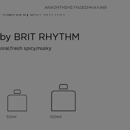
ΑΝΑΖΗΤΗΣΗ
ΣΥΝΔΕΣΗ
ΩΜΑΤΑ
RHYTHM
d by BRIT RHYTHM
oral,fresh spicy,musky