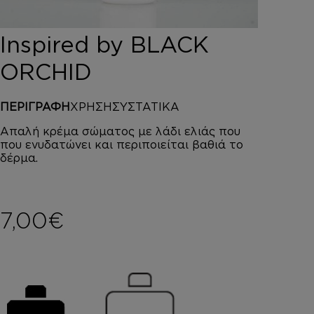
DEPOT
AUSTRALIAN GOLD
Inspired by BLACK
HOROMIA
SPECIAL OFFERS
ORCHID
ΣΥΝΔΕΣΗ
ΚΑΛΑΘΙ
ΠΕΡΙΓΡΑΦΗ
ΧΡΗΣΗ
ΣΥΣΤΑΤΙΚΑ
Απαλή κρέμα σώματος με λάδι ελιάς που
που ενυδατώνει και περιποιείται βαθιά το
δέρμα.
7,00
€