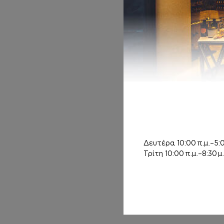
Inspired by
BEACH
6,00
€
–
Pri
8,00
€
Δευτέρα
10:00 π.μ.–5:0
Τρίτη
10:00 π.μ.–8:30 μ.
BODY BUTTER
Inspired by
LOLITA
LEMPICKA