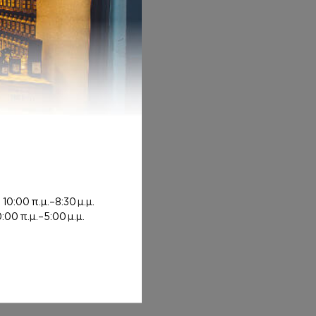
0€
rough 12,00€
ή
10:00 π.μ.–8:30 μ.μ.
0:00 π.μ.–5:00 μ.μ.