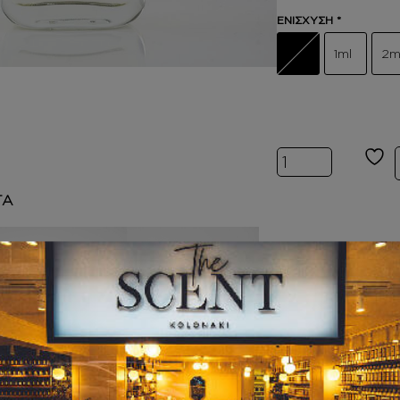
ΕΝΙΣΧΥΣΗ
*
1ml
2m
Inspired by BE
ΤΑ
ΚΡΕΜΕΣ ΣΩΜΑΤ
BODY BUTTER