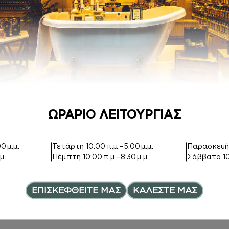
ΟΣ
Inspired by
Inspired by
AMETHYST
HYPNOSE
15,00
€
7,00
€
–
ce range: 6,00€ through 8,0
Price range: 7,00€ th
12,00
€
ΩΡΑΡΙΟ ΛΕΙΤΟΥΡΓΙΑΣ
0 μ.μ.
Τετάρτη
10:00 π.μ.–5:00 μ.μ.
Παρασκευ
μ.
Πέμπτη
10:00 π.μ.–8:30 μ.μ.
Σάββατο
1
HAIR MIST
ΚΡΕΜΑ ΣΩΜΑΤΟ
Σ ΜΕ argan oil
ΕΠΙΣΚΕΦΘΕΙΤΕ ΜΑΣ
ΚΑΛΕΣΤΕ ΜΑΣ
Inspired by
LOLITA
Inspired by IDOLE
LEMPICKA
NECTAR