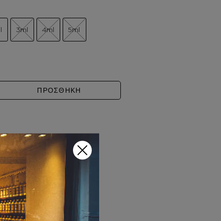
l
3ml
4ml
5ml
ACH ποσότητα
ΠΡΟΣΘΗΚΗ