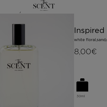
/
ΑΡ
ired by B
Inspire
white floral,sand
8,00
€