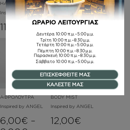
HAIR MIST
ΚΡΕΜΑ ΣΩΜΑΤΟΣ Μ
Ε argan oil
Inspired by ANGEL
Inspired by ANGEL
ΩΡΑΡΙΟ ΛΕΙΤΟΥΡΓΙΑΣ
11,00
€
14,00
€
Δευτέρα
10:00 π.μ.–5:00 μ.μ.
Τρίτη
10:00 π.μ.–8:30 μ.μ.
Τετάρτη
10:00 π.μ.–5:00 μ.μ.
Πέμπτη
10:00 π.μ.–8:30 μ.μ.
Παρασκευή
10:00 π.μ.–8:30 μ.μ.
Σάββατο
10:00 π.μ.–5:00 μ.μ.
ΕΠΙΣΚΕΦΘΕΙΤΕ ΜΑΣ
ΚΑΛΕΣΤΕ ΜΑΣ
ΑΦΡΟΛΟΥΤΡΑ
BODY MIST
Inspired by ANGEL
Inspired by ANGEL
6,00
€
–
12,00
€