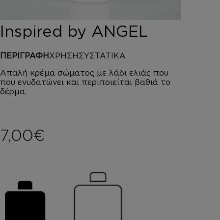
DEPOT
AUSTRALIAN GOLD
Inspired by ANGEL
HOROMIA
SPECIAL OFFERS
ΠΕΡΙΓΡΑΦΗ
ΧΡΗΣΗ
ΣΥΣΤΑΤΙΚΑ
ΣΥΝΔΕΣΗ
ΚΑΛΑΘΙ
Απαλή κρέμα σώματος με λάδι ελιάς που
που ενυδατώνει και περιποιείται βαθιά το
δέρμα.
7,00
€