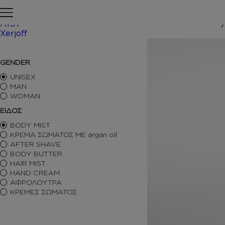
Skip to content
Αρχική σελίδα
ΠΕΡΙΠΟΙΗΣΗ
MIST
Xerjoff
/ Inspired by
ΑΡΩΜΑΤΑ ΤΥΠΟΥ
GENDER
ΑΦΡΟΛΟΥΤΡΑ
ΚΡΕΜΕΣ ΣΩΜΑΤΟΣ
UNISEX
BODY BUTTER
MAN
WOMAN
BODY MIST
HAIR MIST
ΕΙΔΟΣ
AFTER SHAVE
BODY MIST
BODY SORBET – AFTER SUN
ΚΡΕΜΑ ΣΩΜΑΤΟΣ ΜΕ argan oil
HAIR OILS
AFTER SHAVE
SHIMMERING BODY OIL
BODY BUTTER
SKINCARE
HAIR MIST
ΑΝΤΙΣΗΠΤΙΚΑ
HAND CREAM
ΑΡΩΜΑΤΙΚΑ ΚΕΡΙΑ – DIFFUSERS
ΑΦΡΟΛΟΥΤΡΑ
SETS
ΚΡΕΜΕΣ ΣΩΜΑΤΟΣ
SEASONAL
ORTIGIA SICILIA