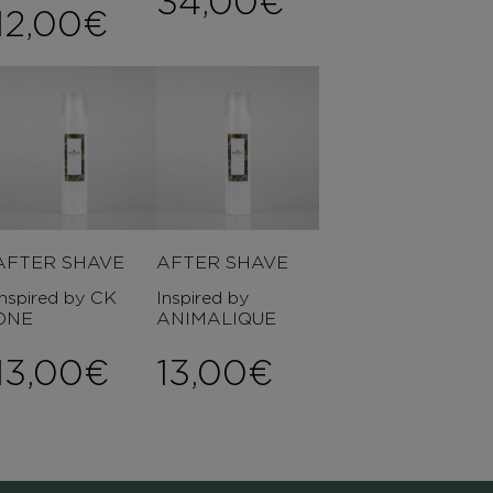
34,00
€
Price range: 7,00€ th
12,00
€
ce range: 7,00€ through 12,
AFTER SHAVE
AFTER SHAVE
Inspired by CK
Inspired by
ONE
ANIMALIQUE
13,00
€
13,00
€
ce range: 6,00€ through 8,0