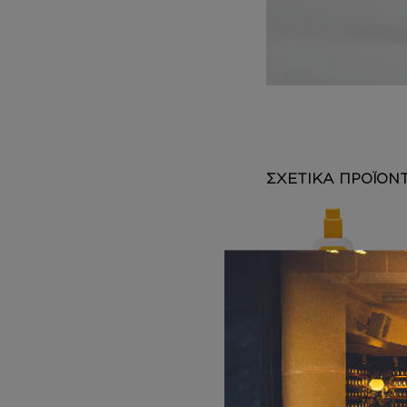
DEPOT
AUSTRALIAN GOLD
HOROMIA
SPECIAL OFFERS
ΣΧΕΤΙΚΑ ΠΡΟΪΟΝ
ΑΝΤΗΛΙΑΚΑ
Αντηλιακό spray