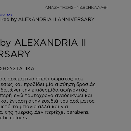
/
ΠΡΟΣΩΠΙΚΗ
ΑΝΑΖΗΤΗΣΗ
ΣΥΝΔΕΣΗ
/
BODY
red by
ANNIVERSARY
d by ALEXANDRIA II
RSARY
ΣΗ
ΣΥΣΤΑΤΙΚΑ
αρό, αρωματικό σπρέι σώματος που
σως και προδίδει μία αίσθηση δροσιάς
υδατώνει την επιδερμίδα αφήνοντάς
μπερή, ενώ ταυτόχρονα αναδεικνύει και
α και ένταση στην ευωδιά του αρώματος.
 μετά το μπάνιο αλλά και για
 της ημέρας. Δεν περιέχει parabens,
etic colours.