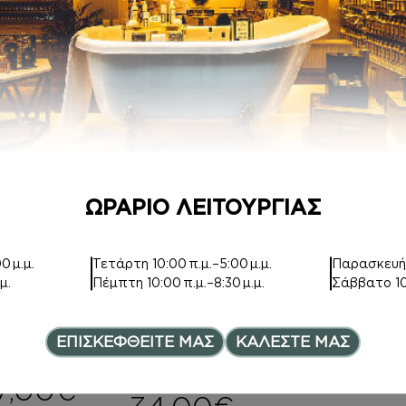
250ml
ARMANI PRIVE
ROSE D’ARABIE
30,00
€
8,00
€
–
Price range
20,00
€
ΩΡΑΡΙΟ ΛΕΙΤΟΥΡΓΙΑΣ
0 μ.μ.
Τετάρτη
10:00 π.μ.–5:00 μ.μ.
Παρασκευ
ΚΡΕΜΕΣ ΣΩΜΑΤ
DEPOT
μ.
Πέμπτη
10:00 π.μ.–8:30 μ.μ.
Σάββατο
1
ΟΣ
902 AMBIENT
Inspired by
FRAGRANCE
ΕΠΙΣΚΕΦΘΕΙΤΕ ΜΑΣ
ΚΑΛΕΣΤΕ ΜΑΣ
BLANCHE
SPRAY CLASSIC
COLOGNE -500ml
7,00
€
–