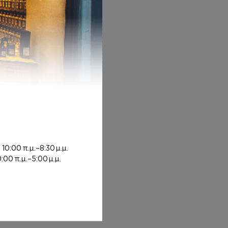
: 8,00€ through 20,00€
ή
10:00 π.μ.–8:30 μ.μ.
0:00 π.μ.–5:00 μ.μ.