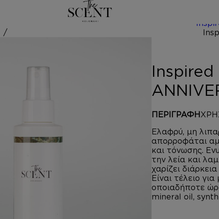
/
Inspi
 ALEXANDRIA II 
Inspire
ANNIVE
ΠΕΡΙΓΡΑΦΗ
ΧΡΗ
Ελαφρύ, μη λιπ
απορροφάται αμέ
και τόνωσης. Εν
την λεία και λα
χαρίζει διάρκει
Είναι τέλειο για
οποιαδήποτε ώρα
mineral oil, synth