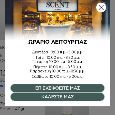
ΩΡΑΡΙΟ ΛΕΙΤΟΥΡΓΙΑΣ
BODY MIST
ΚΡΕΜΑ ΣΩΜΑΤΟΣ Μ
Ε argan oil
Δευτέρα
10:00 π.μ.–5:00 μ.μ.
Inspired by BLEU DE
Τρίτη
10:00 π.μ.–8:30 μ.μ.
CHANEL
Inspired by TWILLY
Τετάρτη
10:00 π.μ.–5:00 μ.μ.
Πέμπτη
10:00 π.μ.–8:30 μ.μ.
12,00
€
14,00
€
Παρασκευή
10:00 π.μ.–8:30 μ.μ.
Σάββατο
10:00 π.μ.–5:00 μ.μ.
ΕΠΙΣΚΕΦΘΕΙΤΕ ΜΑΣ
ORTIGIA SICILIA
ΚΑΛΕΣΤΕ ΜΑΣ
Zagara Glass Plate &
Soap – 40gr