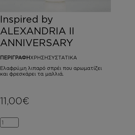
DEPOT
AUSTRALIAN GOLD
Inspired by
HOROMIA
SPECIAL OFFERS
ALEXANDRIA II
ΣΥΝΔΕΣΗ
ANNIVERSARY
ΚΑΛΑΘΙ
ΠΕΡΙΓΡΑΦΗ
ΧΡΗΣΗ
ΣΥΣΤΑΤΙΚΑ
Ελαφρύ,μη λιπαρό σπρέι που αρωματίζει
και φρεσκάρει τα μαλλιά.
11,00
€
Inspired by ALEXANDRIA II ANNIVERSARY ποσότητα