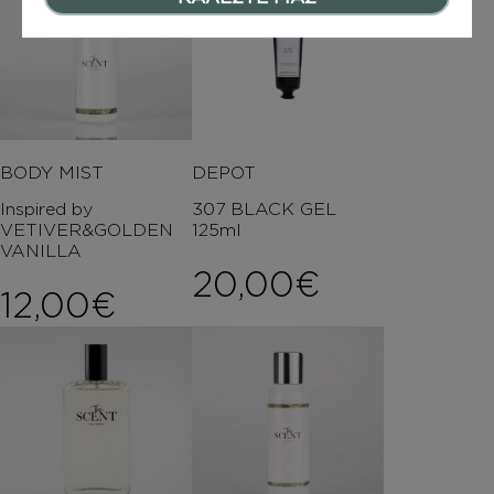
BODY MIST
DEPOT
Inspired by
307 BLACK GEL
VETIVER&GOLDEN
125ml
VANILLA
20,00
€
12,00
€