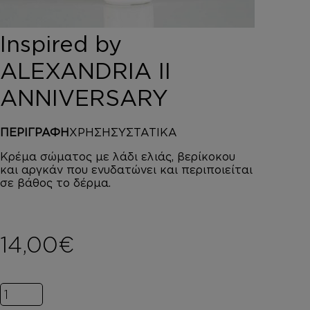
DEPOT
AUSTRALIAN GOLD
Inspired by
HOROMIA
SPECIAL OFFERS
ALEXANDRIA II
ΣΥΝΔΕΣΗ
ANNIVERSARY
ΚΑΛΑΘΙ
ΠΕΡΙΓΡΑΦΗ
ΧΡΗΣΗ
ΣΥΣΤΑΤΙΚΑ
Κρέμα σώματος με λάδι ελιάς, βερίκοκου
και αργκάν που ενυδατώνει και περιποιείται
σε βάθος το δέρμα.
14,00
€
Inspired by ALEXANDRIA II ANNIVERSARY ποσότητα