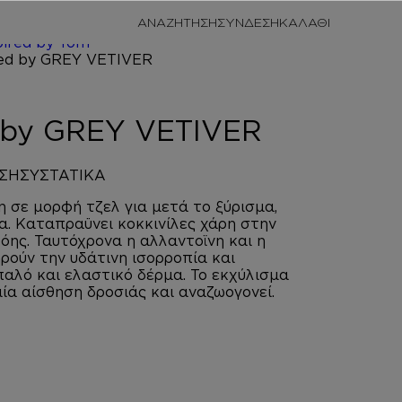
/
ΠΡΟΣΩΠΙΚΗ
ΑΝΑΖΗΤΗΣΗ
ΣΥΝΔΕΣΗ
/
AFTER
pired by Tom
TIVER
d by GREY VETIVER
ΣΗ
ΣΥΣΤΑΤΙΚΑ
 σε μορφή τζελ για μετά το ξύρισμα,
α. Καταπραϋνει κοκκινίλες χάρη στην
όης. Ταυτόχρονα η αλλαντοϊνη και η
ηρούν την υδάτινη ισορροπία και
αλό και ελαστικό δέρμα. Το εκχύλισμα
μία αίσθηση δροσιάς και αναζωογονεί.