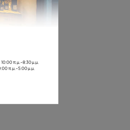
0,00€
 7,00€ through 12,00€
ή
10:00 π.μ.–8:30 μ.μ.
0:00 π.μ.–5:00 μ.μ.
0€