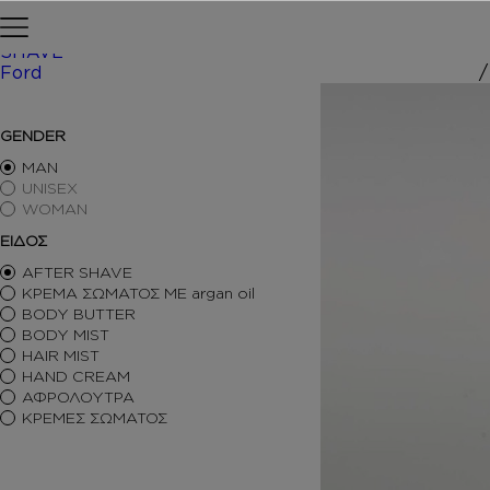
Skip to content
Αρχική σελίδα
ΠΕΡΙΠΟΙΗΣΗ
SHAVE
Ford
/ Inspired
ΑΡΩΜΑΤΑ ΤΥΠΟΥ
GENDER
ΑΦΡΟΛΟΥΤΡΑ
ΚΡΕΜΕΣ ΣΩΜΑΤΟΣ
MAN
BODY BUTTER
UNISEX
WOMAN
BODY MIST
HAIR MIST
ΕΙΔΟΣ
AFTER SHAVE
AFTER SHAVE
BODY SORBET – AFTER SUN
ΚΡΕΜΑ ΣΩΜΑΤΟΣ ΜΕ argan oil
HAIR OILS
BODY BUTTER
SHIMMERING BODY OIL
BODY MIST
SKINCARE
HAIR MIST
ΑΝΤΙΣΗΠΤΙΚΑ
HAND CREAM
ΑΡΩΜΑΤΙΚΑ ΚΕΡΙΑ – DIFFUSERS
ΑΦΡΟΛΟΥΤΡΑ
SETS
ΚΡΕΜΕΣ ΣΩΜΑΤΟΣ
SEASONAL
ORTIGIA SICILIA