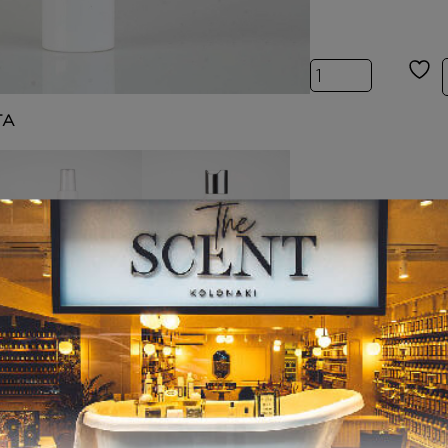
Inspired by GR
ΤΑ
BODY MIST
ΚΡΕΜΕΣ ΣΩΜΑΤ
ΟΣ
Inspired by GREY
VETIVER
Inspired by GREY
VETIVER
12,00
€
7,00
€
–