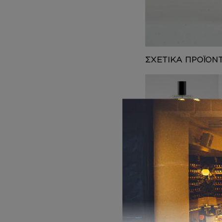
DEPOT
AUSTRALIAN GOLD
HOROMIA
SPECIAL OFFERS
ΣΧΕΤΙΚΑ ΠΡΟΪΟΝ
ΑΡΩΜΑΤΑ
Inspired by GREY
VETIVER
8,00
€
–