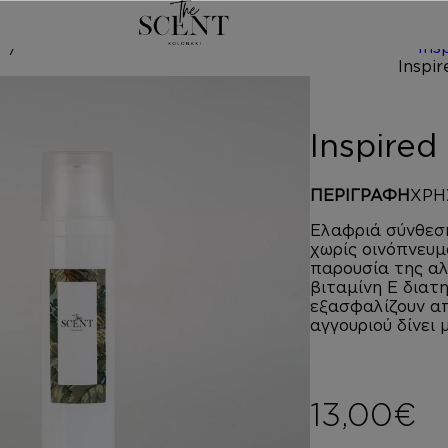
/
Ins
 by GREY VE
Inspire
ΠΕΡΙΓΡΑΦΗ
ΧΡΗ
Ελαφριά σύνθεση
χωρίς οινόπνευμ
παρουσία της αλ
βιταμίνη Ε διατ
εξασφαλίζουν απ
αγγουριού δίνει 
13,00
€