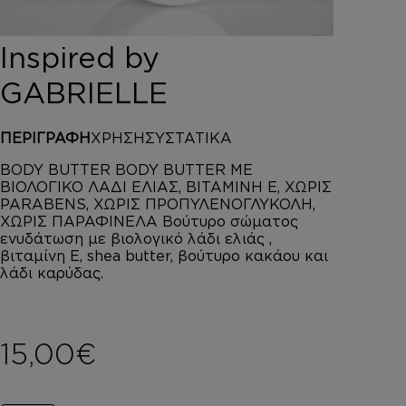
DEPOT
AUSTRALIAN GOLD
Inspired by
HOROMIA
SPECIAL OFFERS
GABRIELLE
ΣΥΝΔΕΣΗ
ΚΑΛΑΘΙ
ΠΕΡΙΓΡΑΦΗ
ΧΡΗΣΗ
ΣΥΣΤΑΤΙΚΑ
BODY BUTTER BODY BUTTER ΜΕ
ΒΙΟΛΟΓΙΚΟ ΛΑΔΙ ΕΛΙΑΣ, ΒΙΤΑΜΙΝΗ Ε, ΧΩΡΙΣ
PARABENS, ΧΩΡΙΣ ΠΡΟΠΥΛΕΝΟΓΛΥΚΟΛΗ,
ΧΩΡΙΣ ΠΑΡΑΦΙΝΕΛΑ Βούτυρο σώματος
ενυδάτωση με βιολογικό λάδι ελιάς ,
βιταμίνη Ε, shea butter, βούτυρο κακάου και
λάδι καρύδας.
15,00
€