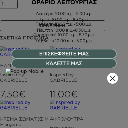
ΩΡΑΡΙΟ ΛΕΙΤΟΥΡΓΙΑΣ
Inspired by GABRIELLE ποσότητα
Δευτέρα
10:00 π.μ.–5:00 μ.μ.
Τρίτη
10:00 π.μ.–8:30 μ.μ.
Τετάρτη
10:00 π.μ.–5:00 μ.μ.
ΠΡΟΣΘΗΚΗ
Πέμπτη
10:00 π.μ.–8:30 μ.μ.
Παρασκευή
10:00 π.μ.–8:30 μ.μ.
ΣΧΕΤΙΚΑ ΠΡΟΪΟΝΤΑ
Σάββατο
10:00 π.μ.–5:00 μ.μ.
ΕΠΙΣΚΕΦΘΕΙΤΕ ΜΑΣ
ΚΑΛΕΣΤΕ ΜΑΣ
HAND CREAM
HAIR MIST
Inspired by
Inspired by
GABRIELLE
GABRIELLE
7,50
€
11,00
€
ΚΡΕΜΑ ΣΩΜΑΤΟΣ Μ
ΑΦΡΟΛΟΥΤΡΑ
Ε argan oil