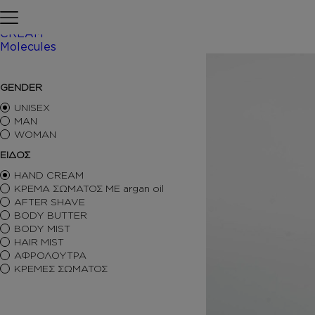
Skip to content
Αρχική σελίδα
ΠΕΡΙΠΟΙΗΣΗ
CREAM
Molecules
/ Inspire
ΑΡΩΜΑΤΑ ΤΥΠΟΥ
GENDER
ΑΦΡΟΛΟΥΤΡΑ
ΚΡΕΜΕΣ ΣΩΜΑΤΟΣ
UNISEX
BODY BUTTER
MAN
WOMAN
BODY MIST
HAIR MIST
ΕΙΔΟΣ
AFTER SHAVE
HAND CREAM
BODY SORBET – AFTER SUN
ΚΡΕΜΑ ΣΩΜΑΤΟΣ ΜΕ argan oil
HAIR OILS
AFTER SHAVE
SHIMMERING BODY OIL
BODY BUTTER
SKINCARE
BODY MIST
ΑΝΤΙΣΗΠΤΙΚΑ
HAIR MIST
ΑΡΩΜΑΤΙΚΑ ΚΕΡΙΑ – DIFFUSERS
ΑΦΡΟΛΟΥΤΡΑ
SETS
ΚΡΕΜΕΣ ΣΩΜΑΤΟΣ
SEASONAL
ORTIGIA SICILIA