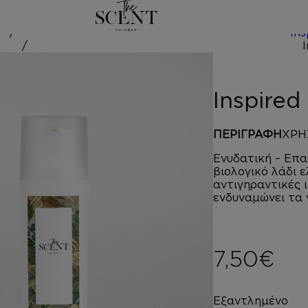
/
Ins
d by ESCENT
Inspire
ΠΕΡΙΓΡΑΦΗ
ΧΡΗ
Ενυδατική – Επα
βιολογικό λάδι 
αντιγηραντικές 
ενδυναμώνει τα 
7,50
€
Εξαντλημένο