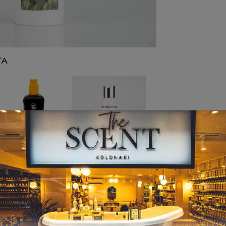
ΤΑ
ΑΝΤΗΛΙΑΚΑ
ΚΡΕΜΕΣ ΣΩΜΑΤ
ΟΣ
Αντηλιακό λάδι με
SPF 15 237ml –
Inspired by
Australian Gold
ESCENTRIC 02
24,90
€
7,00
€
–