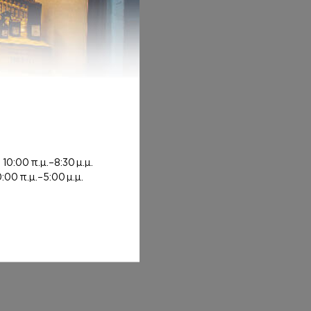
 7,00€ through 12,00€
ή
10:00 π.μ.–8:30 μ.μ.
0:00 π.μ.–5:00 μ.μ.
 6,00€ through 8,00€