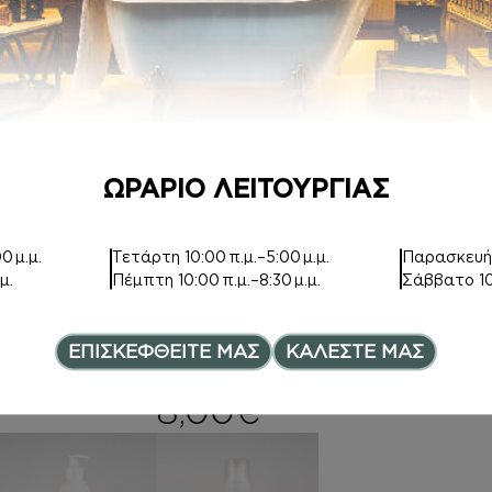
Price range:
12,00
€
ΩΡΑΡΙΟ ΛΕΙΤΟΥΡΓΙΑΣ
BODY BUTTER
ΑΦΡΟΛΟΥΤΡΑ
0 μ.μ.
Τετάρτη
10:00 π.μ.–5:00 μ.μ.
Παρασκευ
μ.
Πέμπτη
10:00 π.μ.–8:30 μ.μ.
Σάββατο
1
Inspired by
Inspired by
ESCENTRIC 02
ESCENTRIC 02
ΕΠΙΣΚΕΦΘΕΙΤΕ ΜΑΣ
ΚΑΛΕΣΤΕ ΜΑΣ
15,00
€
6,00
€
–
Price range:
8,00
€