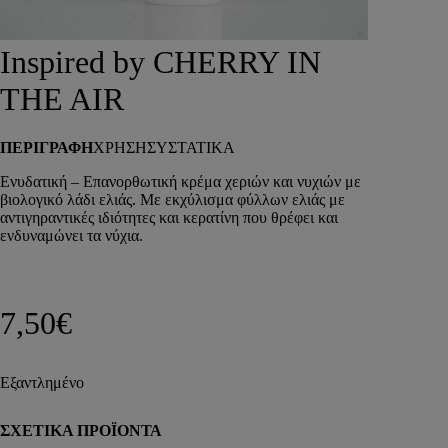
DEPOT
AUSTRALIAN GOLD
Inspired by CHERRY IN
HOROMIA
SPECIAL OFFERS
THE AIR
ΣΥΝΔΕΣΗ
ΚΑΛΑΘΙ
ΠΕΡΙΓΡΑΦΗ
ΧΡΗΣΗ
ΣΥΣΤΑΤΙΚΑ
Ενυδατική – Επανορθωτική κρέμα χεριών και νυχιών με
βιολογικό λάδι ελιάς. Με εκχύλισμα φύλλων ελιάς με
αντιγηραντικές ιδιότητες και κερατίνη που θρέφει και
ενδυναμώνει τα νύχια.
7,50
€
Εξαντλημένο
ΣΧΕΤΙΚΑ ΠΡΟΪΟΝΤΑ