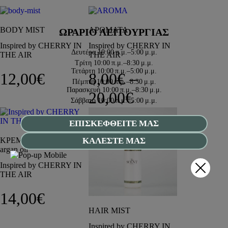
BODY MIST
ΑΡΩΜΑΤΑ
ΩΡΑΡΙΟ ΛΕΙΤΟΥΡΓΙΑΣ
Inspired by CHERRY IN
Inspired by CHERRY IN
Δευτέρα
10:00 π.μ.–5:00 μ.μ.
THE AIR
THE AIR
Τρίτη
10:00 π.μ.–8:30 μ.μ.
Τετάρτη
10:00 π.μ.–5:00 μ.μ.
12,00
€
8,00
€
–
Πέμπτη
10:00 π.μ.–8:30 μ.μ.
Παρασκευή
10:00 π.μ.–8:30 μ.μ.
Price range: 8
20,00
€
Σάββατο
10:00 π.μ.–5:00 μ.μ.
ΕΠΙΣΚΕΦΘΕΙΤΕ ΜΑΣ
ΚΡΕΜΑ ΣΩΜΑΤΟΣ ΜΕ
ΚΑΛΕΣΤΕ ΜΑΣ
argan oil
Inspired by CHERRY IN
THE AIR
14,00
€
HAIR MIST
Inspired by CHERRY IN