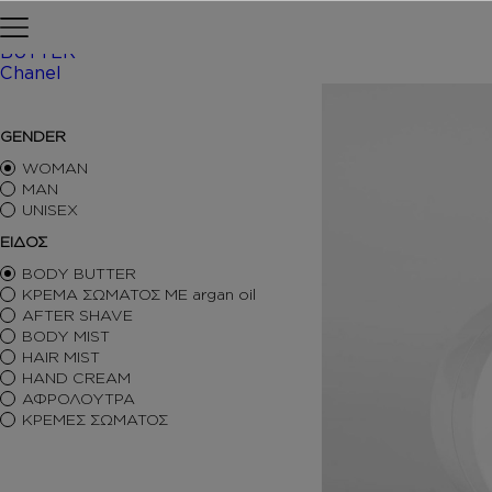
Skip to content
Αρχική σελίδα
ΠΕΡΙΠΟΙΗΣΗ
BUTTER
Chanel
/ Inspir
ΑΡΩΜΑΤΑ ΤΥΠΟΥ
GENDER
ΑΦΡΟΛΟΥΤΡΑ
ΚΡΕΜΕΣ ΣΩΜΑΤΟΣ
WOMAN
BODY BUTTER
MAN
UNISEX
BODY MIST
HAIR MIST
ΕΙΔΟΣ
AFTER SHAVE
BODY BUTTER
BODY SORBET – AFTER SUN
ΚΡΕΜΑ ΣΩΜΑΤΟΣ ΜΕ argan oil
HAIR OILS
AFTER SHAVE
SHIMMERING BODY OIL
BODY MIST
SKINCARE
HAIR MIST
ΑΝΤΙΣΗΠΤΙΚΑ
HAND CREAM
ΑΡΩΜΑΤΙΚΑ ΚΕΡΙΑ – DIFFUSERS
ΑΦΡΟΛΟΥΤΡΑ
SETS
ΚΡΕΜΕΣ ΣΩΜΑΤΟΣ
SEASONAL
ORTIGIA SICILIA