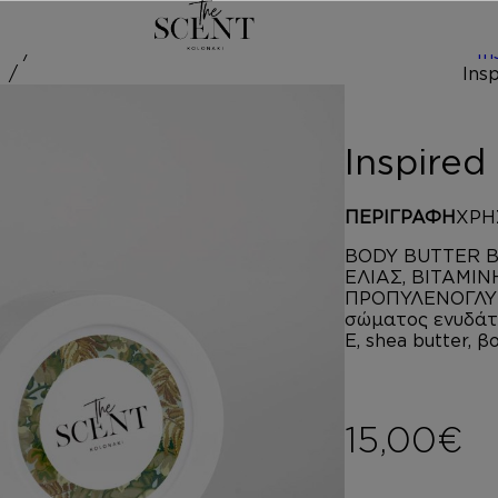
/
In
ed by CHA
Inspire
ΠΕΡΙΓΡΑΦΗ
ΧΡΗ
BODY BUTTER B
ΕΛΙΑΣ, ΒΙΤΑΜΙΝ
ΠΡΟΠΥΛΕΝΟΓΛΥΚ
σώματος ενυδάτω
Ε, shea butter, 
15,00
€