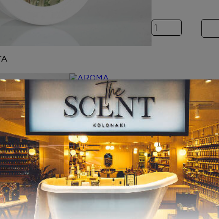
Inspired by CH
ΤΑ
ΑΡΩΜΑΤΑ
Inspired by
CHANCE
8,00
€
–
Price range
20,00
€
ΑΦΡΟΛΟΥΤΡΑ
Inspired by
CHANCE
6,00
€
–