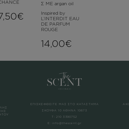
CHANCE
Σ ΜΕ argan oil
Inspired by
7,50
€
L’INTERDIT EAU
DE PARFUM
ROUGE
14,00
€
ΕΠΙΣΚΕΦΘΕΙΤΕ ΜΑΣ ΣΤΟ ΚΑΤΑΣΤΗΜΑ
ΑΚ
ΛΗΣ
ΣΚΟΥΦΑ 10 ΑΘΗΝΑ 10673
ΜΗΣ
ΗΤΟΥ
Τ:
210 3390752
Σ
Ε:
info@thescent.gr