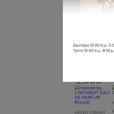
Δευτέρα
10:00 π.μ.–5:0
Τρίτη
10:00 π.μ.–8:30 μ.
BODY MIST
Inspired by
CHANCE
12,00
€
HAND CREAM