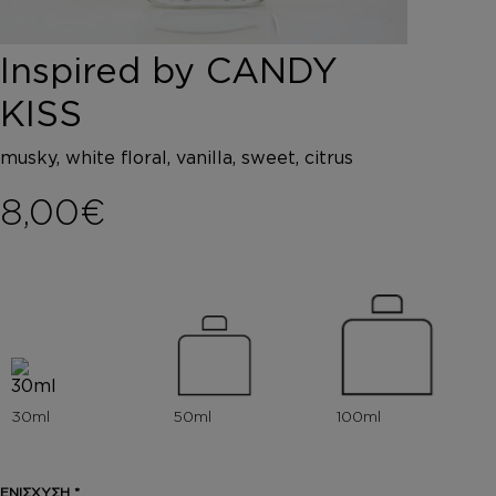
DEPOT
AUSTRALIAN GOLD
Inspired by CANDY
HOROMIA
SPECIAL OFFERS
KISS
ΣΥΝΔΕΣΗ
ΚΑΛΑΘΙ
musky, white floral, vanilla, sweet, citrus
8,00
€
ΕΝΙΣΧΥΣΗ
*