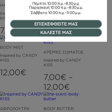
Πέμπτη
10:00 π.μ.–8:30 μ.μ.
HAND CREAM
HAIR MIST
Παρασκευή
10:00 π.μ.–8:30 μ.μ.
Σάββατο
10:00 π.μ.–5:00 μ.μ.
Inspired by CANDY
Inspired by CANDY
KISS
KISS
ΕΠΙΣΚΕΦΘΕΙΤΕ ΜΑΣ
7,50
€
11,00
€
ΚΑΛΕΣΤΕ ΜΑΣ
BODY MIST
ΚΡΕΜΕΣ ΣΩΜΑΤΟΣ
Inspired by CANDY
KISS
Inspired by CANDY
KISS
12,00
€
7,00
€
–
Price rang
12,00
€
ΑΦΡΟΛΟΥΤΡΑ
BODY BUTTER