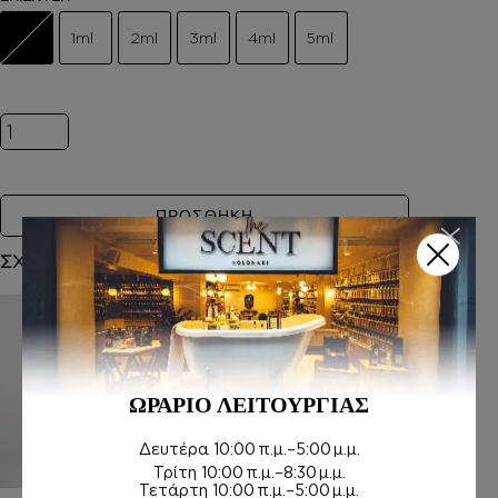
1ml
2ml
3ml
4ml
5ml
Inspired by CANDY KISS ποσότητα
ΠΡΟΣΘΗΚΗ
ΣΧΕΤΙΚΑ ΠΡΟΪΟΝΤΑ
ΩΡΑΡΙΟ ΛΕΙΤΟΥΡΓΙΑΣ
Δευτέρα
10:00 π.μ.–5:00 μ.μ.
Τρίτη
10:00 π.μ.–8:30 μ.μ.
Τετάρτη
10:00 π.μ.–5:00 μ.μ.