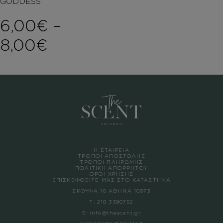
GODDESS
6,00
€
–
Price range: 6,00€ th
8,00
€
Η ΕΤΑΙΡΕΙΑ
ΤΡΟΠΟΙ ΑΠΟΣΤΟΛΗΣ
ΤΡΟΠΟΙ ΠΛΗΡΩΜΗΣ
ΠΟΛΙΤΙΚΗ ΑΠΟΡΡΗΤΟΥ
ΟΡΟΙ ΧΡΗΣΗΣ
ΕΠΙΣΚΕΦΘΕΙΤΕ ΜΑΣ ΣΤΟ ΚΑΤΑΣΤΗΜΑ
ΣΚΟΥΦΑ 10 ΑΘΗΝΑ 10673
Τ:
210 3390752
Ε:
info@thescent.gr