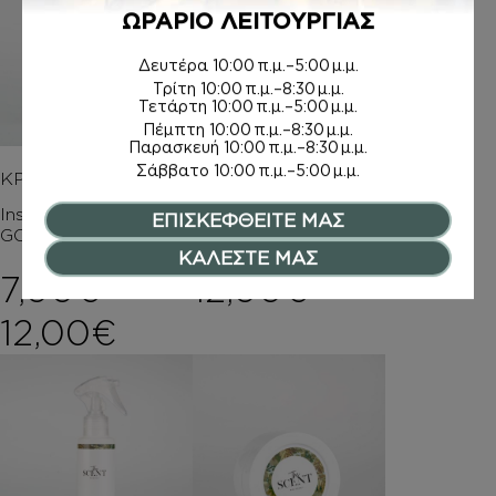
ΩΡΑΡΙΟ ΛΕΙΤΟΥΡΓΙΑΣ
Δευτέρα
10:00 π.μ.–5:00 μ.μ.
Τρίτη
10:00 π.μ.–8:30 μ.μ.
Τετάρτη
10:00 π.μ.–5:00 μ.μ.
Πέμπτη
10:00 π.μ.–8:30 μ.μ.
Παρασκευή
10:00 π.μ.–8:30 μ.μ.
Σάββατο
10:00 π.μ.–5:00 μ.μ.
ΚΡΕΜΕΣ ΣΩΜΑΤΟΣ
BODY MIST
Inspired by BRONZE
Inspired by BRONZE
ΕΠΙΣΚΕΦΘΕΙΤΕ ΜΑΣ
GODDESS
GODDESS
ΚΑΛΕΣΤΕ ΜΑΣ
7,00
€
–
12,00
€
Price range: 7,00€ t
12,00
€