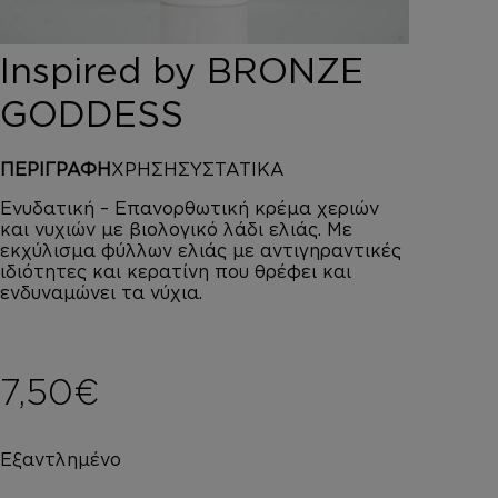
DEPOT
AUSTRALIAN GOLD
Inspired by BRONZE
HOROMIA
SPECIAL OFFERS
GODDESS
ΣΥΝΔΕΣΗ
ΚΑΛΑΘΙ
ΠΕΡΙΓΡΑΦΗ
ΧΡΗΣΗ
ΣΥΣΤΑΤΙΚΑ
Ενυδατική – Επανορθωτική κρέμα χεριών
και νυχιών με βιολογικό λάδι ελιάς. Με
εκχύλισμα φύλλων ελιάς με αντιγηραντικές
ιδιότητες και κερατίνη που θρέφει και
ενδυναμώνει τα νύχια.
7,50
€
Εξαντλημένο