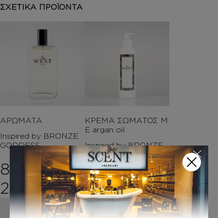
ΣΧΕΤΙΚΑ ΠΡΟΪΟΝΤΑ
ΑΡΩΜΑΤΑ
ΚΡΕΜΑ ΣΩΜΑΤΟΣ Μ
Ε argan oil
Inspired by BRONZE
GODDESS
Inspired by BRONZE
GODDESS
8,00
€
–
14,00
€
Price range: 8,00€ 
20,00
€